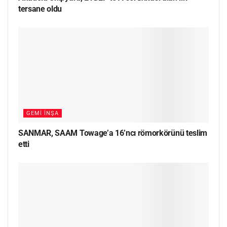
tersane oldu
GEMI İNŞA
SANMAR, SAAM Towage’a 16’ncı römorkörünü teslim
etti