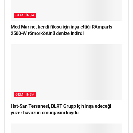
GEMI İNŞA
Med Marine, kendi filosu için inşa ettiği RAmparts
2500-W römorkörünü denize indirdi
GEMI İNŞA
Hat-San Tersanesi, BLRT Grupp için inşa edeceği
yüzer havuzun omurgasını koydu