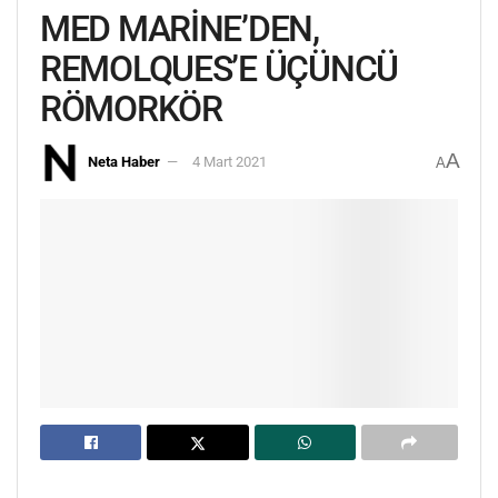
MED MARİNE’DEN,
REMOLQUES’E ÜÇÜNCÜ
RÖMORKÖR
A
Neta Haber
4 Mart 2021
A