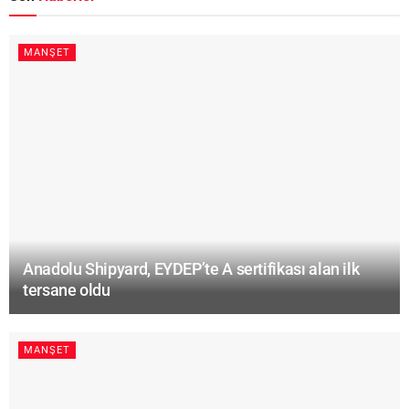
MANŞET
Anadolu Shipyard, EYDEP’te A sertifikası alan ilk
tersane oldu
MANŞET