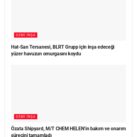
GEMI İNŞA
Hat-San Tersanesi, BLRT Grupp için inşa edeceği
yüzer havuzun omurgasını koydu
GEMI İNŞA
Özata Shipyard, M/T CHEM HELEN’in bakım ve onarım
sürecini tamamladı