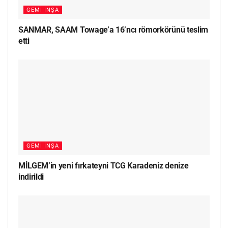
GEMI İNŞA
SANMAR, SAAM Towage’a 16’ncı römorkörünü teslim
etti
GEMI İNŞA
MİLGEM’in yeni fırkateyni TCG Karadeniz denize
indirildi