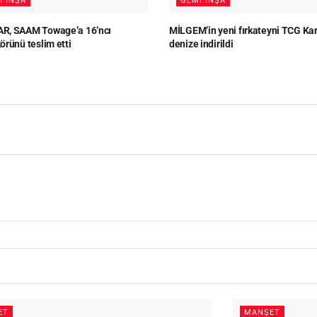
I İNŞA
GEMI İNŞA
, SAAM Towage’a 16’ncı
MİLGEM’in yeni fırkateyni TCG Ka
örünü teslim etti
denize indirildi
ET
MANŞET