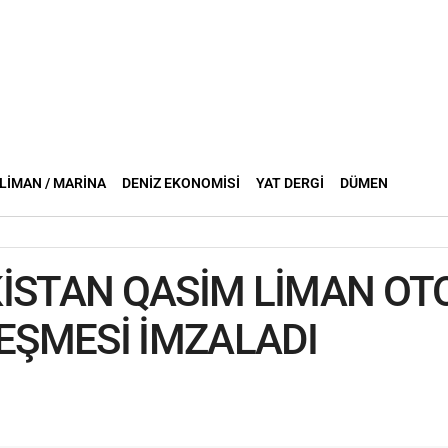
LIMAN / MARINA
DENIZ EKONOMISI
YAT DERGI
DÜMEN
İSTAN QASİM LİMAN OTO
ŞMESİ İMZALADI