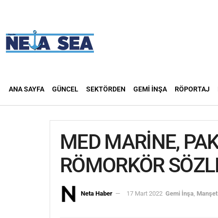
ANA SAYFA
GÜNCEL
SEKTÖRDEN
GEMI İNŞA
RÖPORTAJ
MED MARİNE, PAK
RÖMORKÖR SÖZLE
Neta Haber
17 Mart 2022
Gemi İnşa
,
Manşet