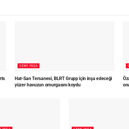
GEMI İNŞA
rts
Hat-San Tersanesi, BLRT Grupp için inşa edeceği
Öz
yüzer havuzun omurgasını koydu
on