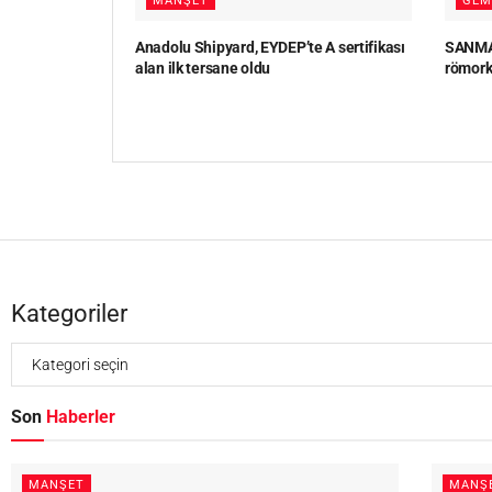
MANŞET
GEM
Anadolu Shipyard, EYDEP’te A sertifikası
SANMAR
alan ilk tersane oldu
römork
Kategoriler
Son
Haberler
MANŞET
MANŞ