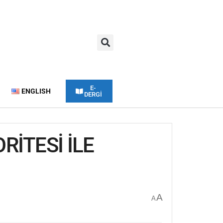
E-
ENGLISH
DERGİ
RİTESİ İLE
A
A