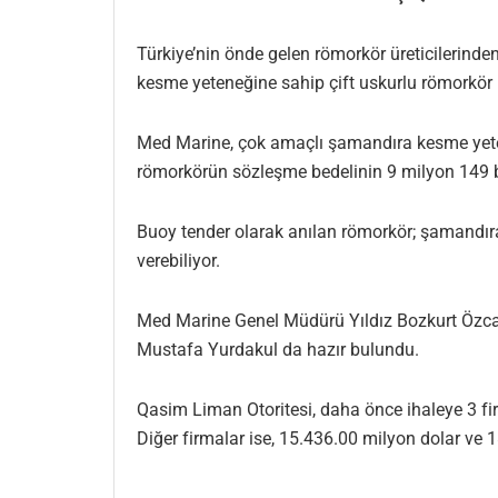
Türkiye’nin önde gelen römorkör üreticilerind
kesme yeteneğine sahip çift uskurlu römorkör 
Med Marine, çok amaçlı şamandıra kesme yeten
römorkörün sözleşme bedelinin 9 milyon 149 bin
Buoy tender olarak anılan römorkör; şamandır
verebiliyor.
Med Marine Genel Müdürü Yıldız Bozkurt Özcan’ın
Mustafa Yurdakul da hazır bulundu.
Qasim Liman Otoritesi, daha önce ihaleye 3 fir
Diğer firmalar ise, 15.436.00 milyon dolar ve 1