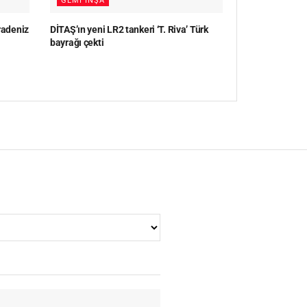
GEMI İNŞA
radeniz
DİTAŞ’ın yeni LR2 tankeri ‘T. Riva’ Türk
bayrağı çekti