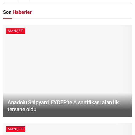
Son
Haberler
MANŞET
Anadolu Shipyard, EYDEP’te A sertifikası alan ilk
tersane oldu
MANŞET