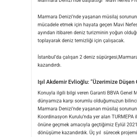
Marmara Denizi’nde başlattığı “Mavi Nefes Pro
Marmara Denizi’nde yaşanan müsilaj sorununu çö
mücadele etmek için hayata geçen Mavi Nefes P
ayından itibaren deniz turizminin yoğun olduğ
toplayarak deniz temizliği için çalışacak.
İstanbul’da çalışan 2 deniz süpürgesi,Marmar
kazandırdı.
Işıl Akdemir Evlioğlu: ”Üzerimize Düşe
Konuyla ilgili bilgi veren Garanti BBVA Genel 
dünyamıza karşı sorumlu olduğumuzun bilinciyl
Marmara Denizi’nde yaşanan müsilaj sorununu
Koordinasyon Kurulu’nda yer alan TURMEPA ile 
önüne geçmek amacıyla geçtiğimiz Eylül 2021’de
dönüşüme kazandırdık. Üç yıl sürecek projemiz