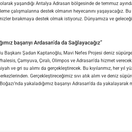
 olarak yaşandığı Antalya Adrasan bölgesinde de temmuz ayında
leme çalışmalarına destek olmanın heyecanını yaşayacağız. Bu p
izler bırakmaya destek olmak istiyoruz. Dünyamıza ve geleceği
ğımız başarıyı Ardasan’da da Sağlayacağız”
Başkanı Şadan Kaptanoğlu, Mavi Nefes Projesi deniz süpürgesi
a, Phalesis, Çamyuva, Çıralı, Olimpos ve Adrasan’da hizmet vere
yah ve gri su alımı da gerçekleştirecek. Bu kıyılarımız, her yıl yü
erkezlerinden. Gerçekleştireceğimiz sıvı atık alım ve deniz süpü
 Boğazı’nda yakaladığımız başarıyı Adrasan’da da yakalayarak m