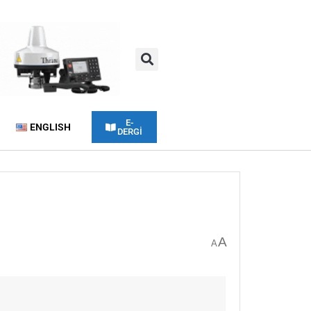
E-
ENGLISH
DERGİ
A
A