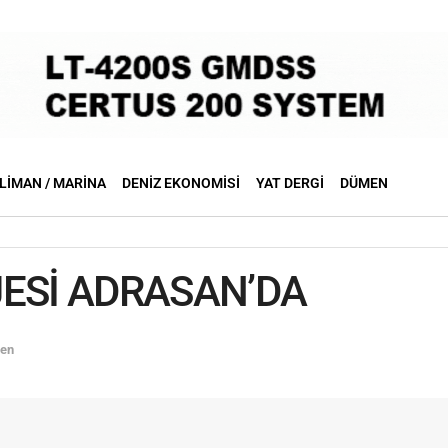
LIMAN / MARINA
DENIZ EKONOMISI
YAT DERGI
DÜMEN
JESİ ADRASAN’DA
den