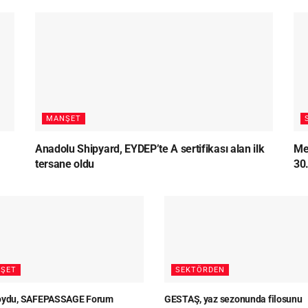
MANŞET
Anadolu Shipyard, EYDEP’te A sertifikası alan ilk
Me
tersane oldu
30.
ŞET
SEKTÖRDEN
Loydu, SAFEPASSAGE Forum
GESTAŞ, yaz sezonunda filosunu