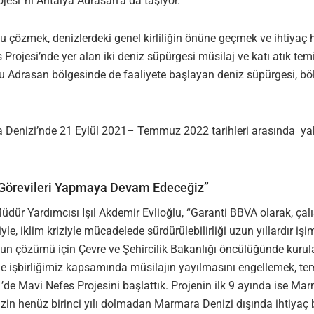
jesi”ni Antalya Adrasan’a da taşıyor.
zmek, denizlerdeki genel kirliliğin önüne geçmek ve ihtiyaç hali
rojesi’nde yer alan iki deniz süpürgesi müsilaj ve katı atık te
u Adrasan bölgesinde de faaliyete başlayan deniz süpürgesi, bö
a Denizi’nde 21 Eylül 2021– Temmuz 2022 tarihleri arasında ya
n Görevileri Yapmaya Devam Edeceğiz”
Müdür Yardımcısı Işıl Akdemir Evlioğlu, “Garanti BBVA olarak, çal
e, iklim kriziyle mücadelede sürdürülebilirliği uzun yıllardır 
n çözümü için Çevre ve Şehircilik Bakanlığı öncülüğünde kuru
işbirliğimiz kapsamında müsilajın yayılmasını engellemek, temi
 Mavi Nefes Projesini başlattık. Projenin ilk 9 ayında ise Marm
in henüz birinci yılı dolmadan Marmara Denizi dışında ihtiyaç b