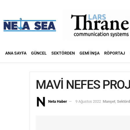
ANA SAYFA
GÜNCEL
SEKTÖRDEN
GEMI İNŞA
RÖPORTAJ
MAVİ NEFES PRO
Neta Haber
9 Ağustos 2022
Manşet
,
Sektör