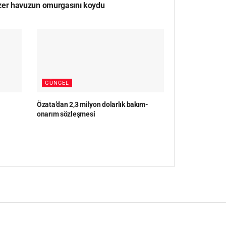
zer havuzun omurgasını koydu
GÜNCEL
Özata’dan 2,3 milyon dolarlık bakım-
onarım sözleşmesi