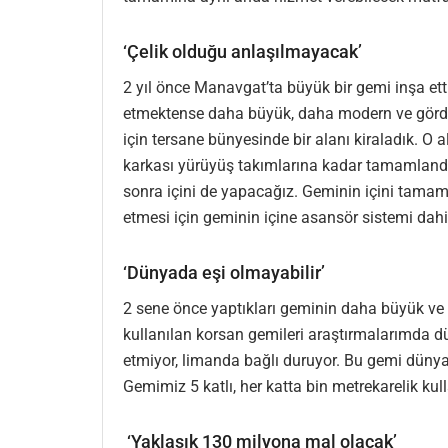
‘Çelik olduğu anlaşılmayacak’
2 yıl önce Manavgat’ta büyük bir gemi inşa et
etmektense daha büyük, daha modern ve gördüğü
için tersane bünyesinde bir alanı kiraladık. 
karkası yürüyüş takımlarına kadar tamamlandı
sonra içini de yapacağız. Geminin içini tamam
etmesi için geminin içine asansör sistemi dah
‘Dünyada eşi olmayabilir’
2 sene önce yaptıkları geminin daha büyük ve 
kullanılan korsan gemileri araştırmalarımda d
etmiyor, limanda bağlı duruyor. Bu gemi dünyan
Gemimiz 5 katlı, her katta bin metrekarelik ku
‘Yaklaşık 130 milyona mal olacak’