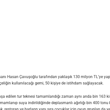
sanı Hasan Çavuşoğlu tarafından yaklaşık 130 milyon TL’ye yapıla
 çeliğin kullanılacağı gemi, 50 kişiye de istihdam sağlayacak.
inşa edilen tur teknesi tamamlandığı zaman aynı anda bin 163 ki
Tamamlanıp suya indirildiğinde deplasmanlı ağırlığı bin 400 tonu 
restoran ve barların yanı sıra çocuklar için oyun grupları da ye