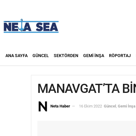
ANA SAYFA
GÜNCEL
SEKTÖRDEN
GEMI İNŞA
RÖPORTAJ
MANAVGAT’TA BİN
Neta Haber
16 Ekim 2022
Güncel
,
Gemi İnşa