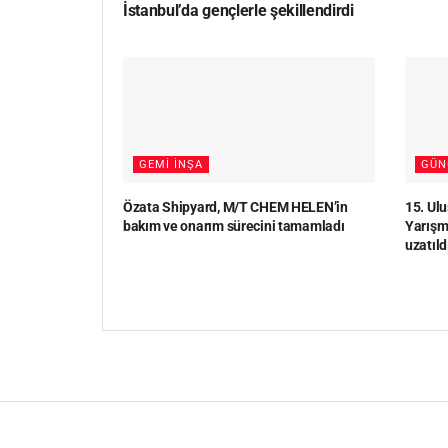
İstanbul’da gençlerle şekillendirdi
GEMI İNŞA
GÜN
Özata Shipyard, M/T CHEM HELEN’in
15. Ul
bakım ve onarım sürecini tamamladı
Yarışma
uzatıld