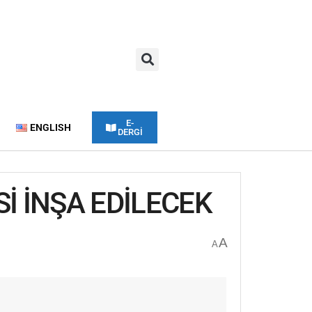
E-
ENGLISH
DERGİ
İ İNŞA EDİLECEK
A
A