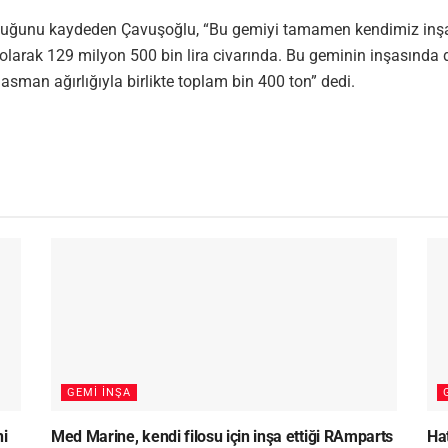
olduğunu kaydeden Çavuşoğlu, “Bu gemiyi tamamen kendimiz inşa 
 olarak 129 milyon 500 bin lira civarında. Bu geminin inşasında de
sman ağırlığıyla birlikte toplam bin 400 ton” dedi.
GEMI İNŞA
ni
Med Marine, kendi filosu için inşa ettiği RAmparts
Ha