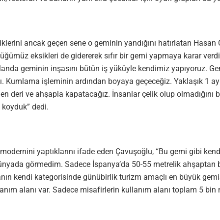
tiklerini ancak geçen sene o geminin yandığını hatırlatan Hasa
müz eksikleri de gidererek sıfır bir gemi yapmaya karar verdik
O alanda geminin inşasını bütün iş yüküyle kendimiz yapıyoruz. 
. Kumlama işleminin ardından boyaya geçeceğiz. Yaklaşık 1 ay s
en deri ve ahşapla kapatacağız. İnsanlar çelik olup olmadığını b
i koyduk” dedi.
modernini yaptıklarını ifade eden Çavuşoğlu, “Bu gemi gibi kend
ünyada görmedim. Sadece İspanya’da 50-55 metrelik ahşaptan bir
ın kendi kategorisinde günübirlik turizm amaçlı en büyük gemisi 
llanım alanı var. Sadece misafirlerin kullanım alanı toplam 5 bin