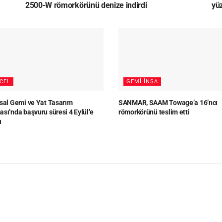
2500-W römorkörünü denize indirdi
yü
CEL
GEMI İNŞA
usal Gemi ve Yat Tasarım
SANMAR, SAAM Towage’a 16’ncı
sı’nda başvuru süresi 4 Eylül’e
römorkörünü teslim etti
ı