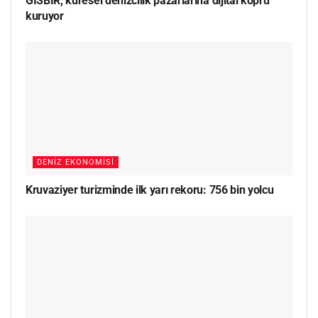
GİSBİR, küresel denizcilik pazarlarına dijital köprü
kuruyor
DENIZ EKONOMISI
Kruvaziyer turizminde ilk yarı rekoru: 756 bin yolcu