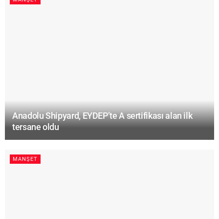
Anadolu Shipyard, EYDEP’te A sertifikası alan ilk
tersane oldu
MANŞET