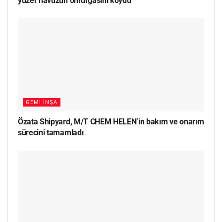
yüzer havuzun omurgasını koydu
GEMI İNŞA
Özata Shipyard, M/T CHEM HELEN’in bakım ve onarım
sürecini tamamladı