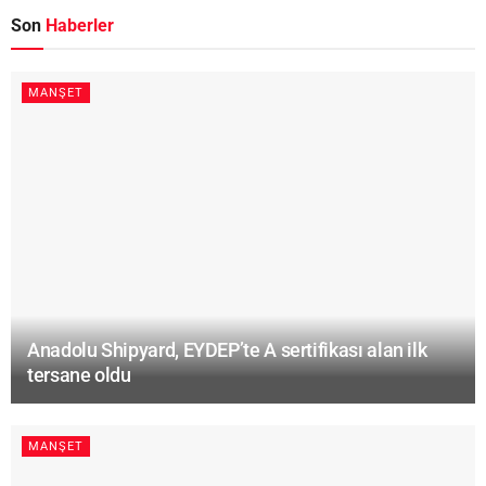
Son
Haberler
MANŞET
Anadolu Shipyard, EYDEP’te A sertifikası alan ilk
tersane oldu
MANŞET