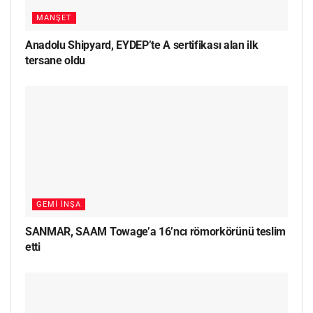
MANŞET
Anadolu Shipyard, EYDEP’te A sertifikası alan ilk
tersane oldu
GEMI İNŞA
SANMAR, SAAM Towage’a 16’ncı römorkörünü teslim
etti