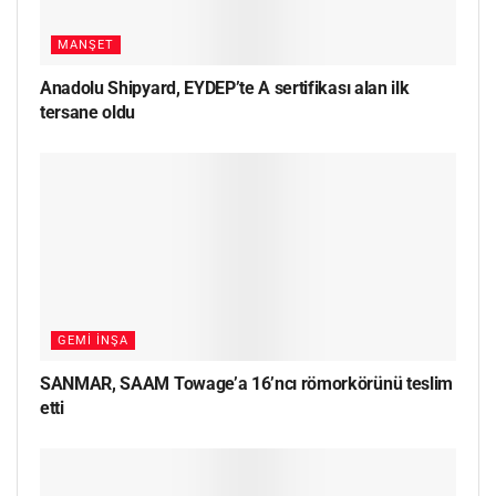
MANŞET
Anadolu Shipyard, EYDEP’te A sertifikası alan ilk
tersane oldu
GEMI İNŞA
SANMAR, SAAM Towage’a 16’ncı römorkörünü teslim
etti