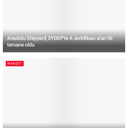
Anadolu Shipyard, EYDEP’te A sertifikası alan ilk
tersane oldu
MANŞET