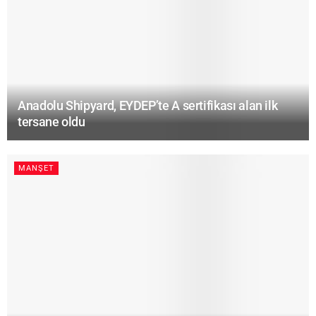
Anadolu Shipyard, EYDEP’te A sertifikası alan ilk
tersane oldu
MANŞET