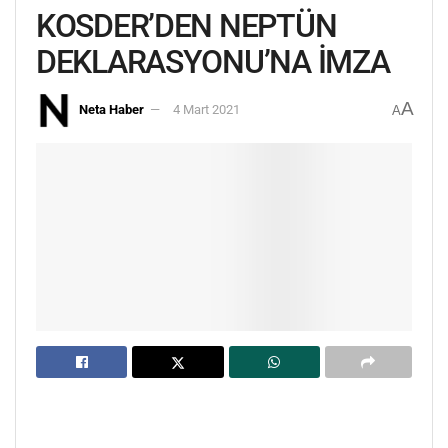
KOSDER’DEN NEPTÜN
DEKLARASYONU’NA İMZA
A
Neta Haber
4 Mart 2021
A