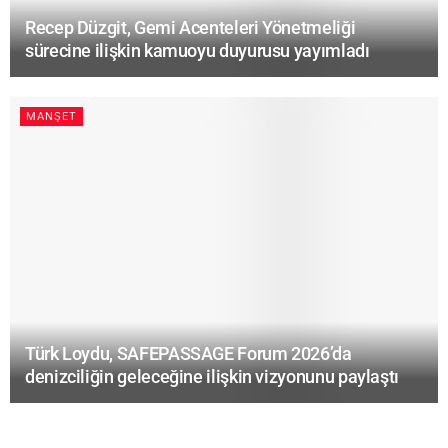
Recep Düzgit, Gemi Acenteleri Yönetmeliği
sürecine ilişkin kamuoyu duyurusu yayımladı
MANŞET
Türk Loydu, SAFEPASSAGE Forum 2026’da
denizciliğin geleceğine ilişkin vizyonunu paylaştı