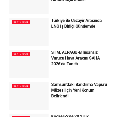
Türkiye ile Cezayir Arasında
SEKTÖRDEN
LNG İş Birliği Gündemde
STM, ALPAGU-B İnsansız
SEKTÖRDEN
Vurucu Hava Aracını SAHA
2026’da Tanıttı
Samsun’daki Bandırma Vapuru
SEKTÖRDEN
Müzesi İçin Yeni Konum
Belirlendi
Kocaeli-2’de 20 Yıllık