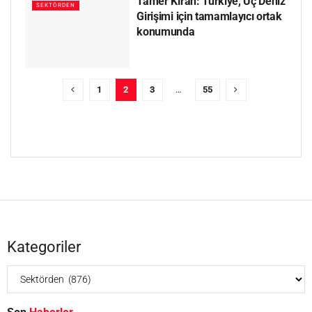
Tamer Kıran: Türkiye, Üç Deniz
SEKTÖRDEN
Girişimi için tamamlayıcı ortak
konumunda
1
2
3
…
55
Kategoriler