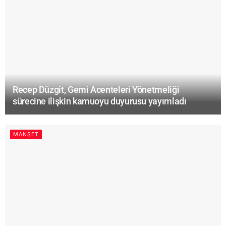
Recep Düzgit, Gemi Acenteleri Yönetmeliği
sürecine ilişkin kamuoyu duyurusu yayımladı
MANŞET