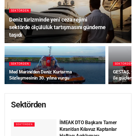
SEKTÖRDEN
Deniz turizminde yeni ceza rejimi
sektörde ölçülülük tartışmasını gündeme
taşıdı
SEKTÖRDEN
SEKTÖRDEN
Med Marine’den Deniz Kurtarma
GESTAŞ, ya
Sözleşmesinin 30. yılına vurgu
ile güçlendi
Sektörden
İMEAK DTO Başkanı Tamer
SEKTÖRDEN
Kıran’dan Kılavuz Kaptanlar
Haftası Açıklaması