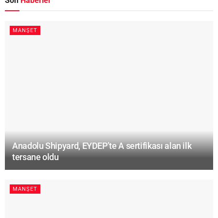
Son
Haberler
MANŞET
Anadolu Shipyard, EYDEP’te A sertifikası alan ilk
tersane oldu
MANŞET