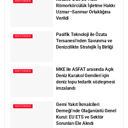
SEKTÖRDEN
Römorkörcülük İşletme Hakkı
Uzmar–Sanmar Ortaklığına
Verildi
Pasifik Teknoloji ile Özata
SEKTÖRDEN
Tersanesi’nden Savunma ve
Denizcilikte Stratejik İş Birliği
MKE ile ASFAT arasında Açık
SEKTÖRDEN
Deniz Karakol Gemileri için
deniz topu tedarik sözleşmesi
imzalandı
Gemi Yakıt İkmalcileri
SEKTÖRDEN
Derneği’nde Olağanüstü Genel
Kurul: EU ETS ve Sektör
Sorunları Ele Alındı