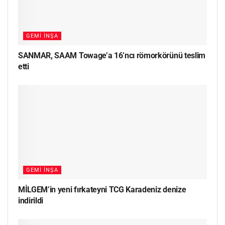
GEMI İNŞA
SANMAR, SAAM Towage’a 16’ncı römorkörünü teslim
etti
GEMI İNŞA
MİLGEM’in yeni fırkateyni TCG Karadeniz denize
indirildi