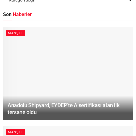
Son
Haberler
MANŞET
Anadolu Shipyard, EYDEP’te A sertifikası alan ilk
tersane oldu
MANŞET