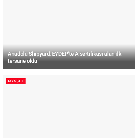
Anadolu Shipyard, EYDEP’te A sertifikası alan ilk
tersane oldu
MANŞET