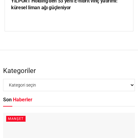
YILPORT Holding’den 53 yeni E-hibrit vinç yatırımı:
küresel liman ağı güçleniyor
Kategoriler
Son
Haberler
MANŞET