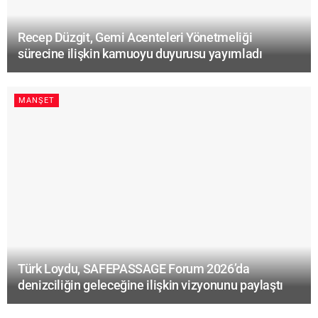
Recep Düzgit, Gemi Acenteleri Yönetmeliği
sürecine ilişkin kamuoyu duyurusu yayımladı
MANŞET
Türk Loydu, SAFEPASSAGE Forum 2026’da
denizciliğin geleceğine ilişkin vizyonunu paylaştı