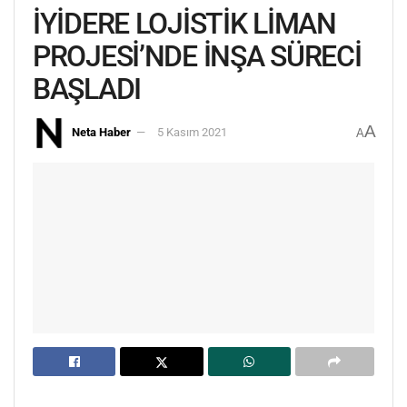
İYİDERE LOJİSTİK LİMAN
PROJESİ’NDE İNŞA SÜRECİ
BAŞLADI
A
Neta Haber
5 Kasım 2021
A