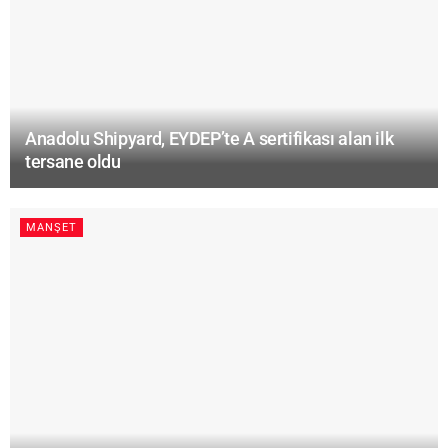
Anadolu Shipyard, EYDEP’te A sertifikası alan ilk
tersane oldu
MANŞET