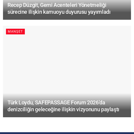
Recep Düzgit, Gemi Acenteleri Yönetmeliği
sürecine ilişkin kamuoyu duyurusu yayımladı
MANŞET
Türk Loydu, SAFEPASSAGE Forum 2026’da
denizciliğin geleceğine ilişkin vizyonunu paylaştı