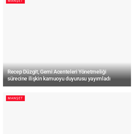
MANŞET
Recep Düzgit, Gemi Acenteleri Yönetmeliği
sürecine ilişkin kamuoyu duyurusu yayımladı
MANŞET