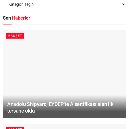
Son
Haberler
MANŞET
Anadolu Shipyard, EYDEP’te A sertifikası alan ilk
tersane oldu