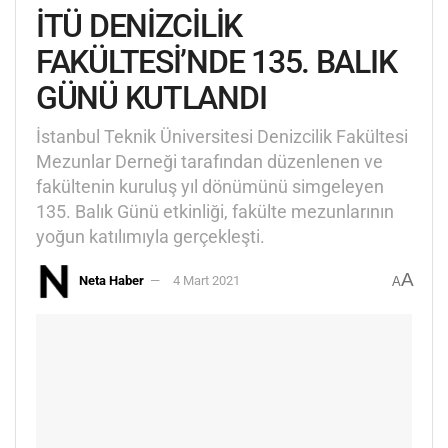
İTÜ DENİZCİLİK
FAKÜLTESİ’NDE 135. BALIK
GÜNÜ KUTLANDI
İstanbul Teknik Üniversitesi Denizcilik Fakültesi
Mezunlar Derneği tarafından düzenlenen ve
fakültenin kuruluş yıl dönümünü simgeleyen
135. Balık Günü etkinliği, fakülte mezunlarının
yoğun katılımıyla gerçekleşti.
A
Neta Haber
4 Mart 2021
A