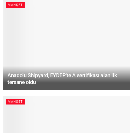
MANŞET
Anadolu Shipyard, EYDEP’te A sertifikası alan ilk
tersane oldu
MANŞET