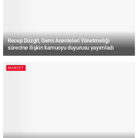
Recep Düzgit, Gemi Acenteleri Yönetmeliği
sürecine ilişkin kamuoyu duyurusu yayımladı
MANŞET