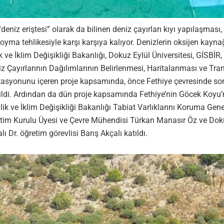
iz eriştesi” olarak da bilinen deniz çayırları kıyı yapılaşması, t
ma tehlikesiyle karşı karşıya kalıyor. Denizlerin oksijen kaynağ
 ve İklim Değişikliği Bakanlığı, Dokuz Eylül Üniversitesi, GİSBİR
iz Çayırlarının Dağılımlarının Belirlenmesi, Haritalanması ve Tr
antasyonunu içeren proje kapsamında, önce Fethiye çevresinde son
dildi. Ardından da dün proje kapsamında Fethiye’nin Göcek Koyu’nd
lik ve İklim Değişikliği Bakanlığı Tabiat Varlıklarını Koruma Ge
tim Kurulu Üyesi ve Çevre Mühendisi Türkan Manasır Öz ve Dokuz 
ı Dr. öğretim görevlisi Barış Akçalı katıldı.