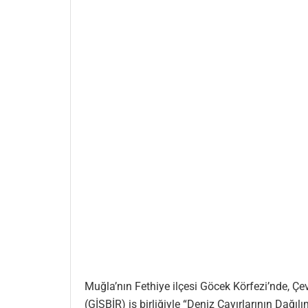
Muğla’nın Fethiye ilçesi Göcek Körfezi’nde, Çevr
(GİSBİR) iş birliğiyle “Deniz Çayırlarının Dağı