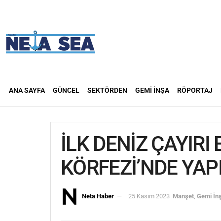
ANA SAYFA
GÜNCEL
SEKTÖRDEN
GEMI İNŞA
RÖPORTAJ
İLK DENİZ ÇAYIRI
KÖRFEZİ’NDE YAP
Neta Haber
25 Kasım 2023
Manşet
,
Gemi İn