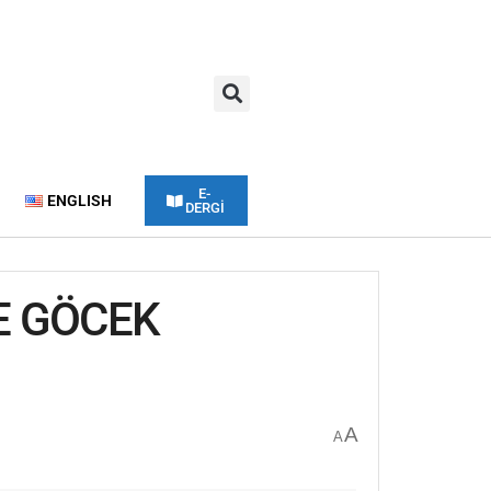
E-
ENGLISH
DERGİ
LE GÖCEK
A
A