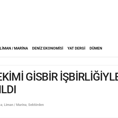
LIMAN / MARINA
DENIZ EKONOMISI
YAT DERGI
DÜMEN
 EKİMİ GİSBİR İŞBİRLİĞİY
ILDI
şa
,
Liman / Marina
,
Sektörden