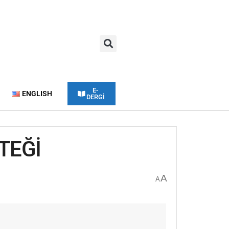
E-
ENGLISH
DERGİ
TEĞİ
A
A