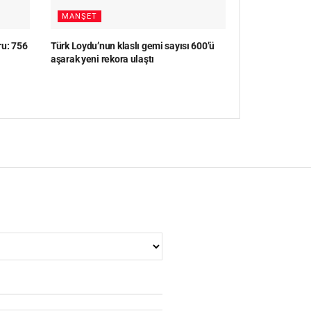
MANŞET
ru: 756
Türk Loydu’nun klaslı gemi sayısı 600’ü
aşarak yeni rekora ulaştı