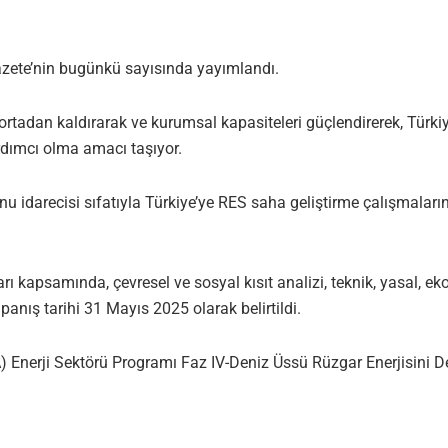
Gazete’nin bugünkü sayısında yayımlandı.
rtadan kaldırarak ve kurumsal kapasiteleri güçlendirerek, Türkiy
ardımcı olma amacı taşıyor.
u idarecisi sıfatıyla Türkiye’ye RES saha geliştirme çalışmaları
ı kapsamında, çevresel ve sosyal kısıt analizi, teknik, yasal, ek
nış tarihi 31 Mayıs 2025 olarak belirtildi.
A) Enerji Sektörü Programı Faz IV-Deniz Üssü Rüzgar Enerjisini 