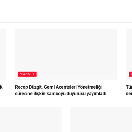
MANŞET
lk
Recep Düzgit, Gemi Acenteleri Yönetmeliği
Tü
sürecine ilişkin kamuoyu duyurusu yayımladı
den