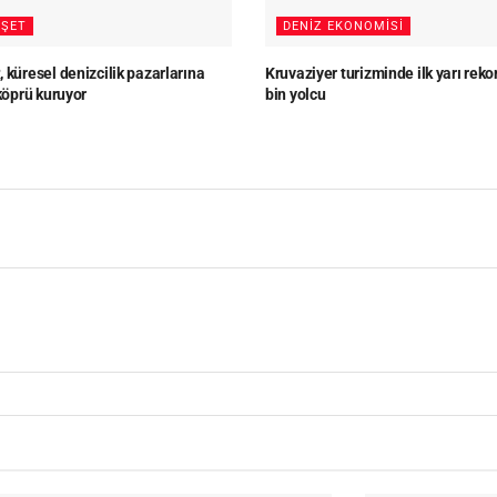
ŞET
DENIZ EKONOMISI
 küresel denizcilik pazarlarına
Kruvaziyer turizminde ilk yarı reko
 köprü kuruyor
bin yolcu