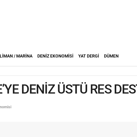
LIMAN / MARINA
DENIZ EKONOMISI
YAT DERGI
DÜMEN
’YE DENİZ ÜSTÜ RES DES
nomisi