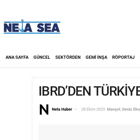
ANA SAYFA
GÜNCEL
SEKTÖRDEN
GEMI İNŞA
RÖPORTAJ
IBRD’DEN TÜRKİYE
Neta Haber
28 Ekim 2023
Manşet
,
Deniz Eko