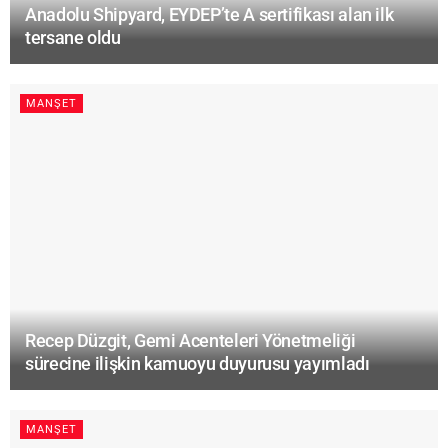
Anadolu Shipyard, EYDEP’te A sertifikası alan ilk
tersane oldu
MANŞET
Recep Düzgit, Gemi Acenteleri Yönetmeliği
sürecine ilişkin kamuoyu duyurusu yayımladı
MANŞET