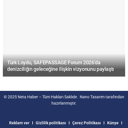
Türk Loydu, SAFEPASSAGE Forum 2026’da
denizciliğin geleceğine ilişkin vizyonunu paylaştı
© 2025
Neta Haber
– Tüm Hakları Saklıdır.
Nano Tasarım
tarafından
hazırlanmıştır.
Reklam ver
Gizlilik politikası
Çerez Politikası
Künye