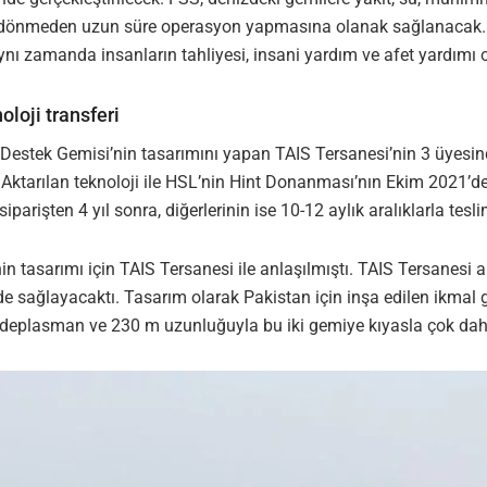
 dönmeden uzun süre operasyon yapmasına olanak sağlanacak. 
aynı zamanda insanların tahliyesi, insani yardım ve afet yardımı 
loji transferi
lo Destek Gemisi’nin tasarımını yapan TAIS Tersanesi’nin 3 üyesi
 Aktarılan teknoloji ile HSL’nin Hint Donanması’nın Ekim 2021’de
iparişten 4 yıl sonra, diğerlerinin ise 10-12 aylık aralıklarla te
nin tasarımı için TAIS Tersanesi ile anlaşılmıştı. TAIS Tersanes
de sağlayacaktı. Tasarım olarak Pakistan için inşa edilen ikmal
eplasman ve 230 m uzunluğuyla bu iki gemiye kıyasla çok daha