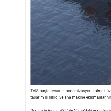
TAIS başta tersane modernizasyonu olmak üzer
tasarım iş birliği ve ana makine ekipmanlarının
Gemilerin inşası HSL’nin Vizag’daki yerleşkesi