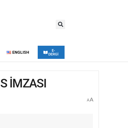
E-
ENGLISH
DERGİ
IS İMZASI
A
A