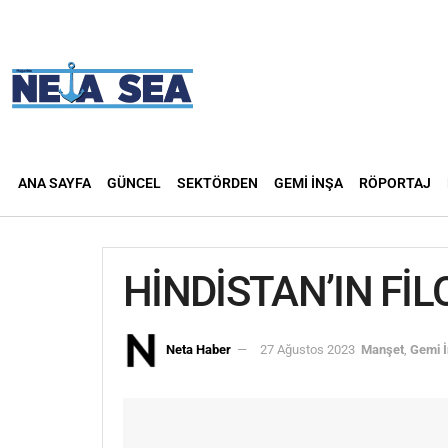
ANA SAYFA
GÜNCEL
SEKTÖRDEN
GEMI İNŞA
RÖPORTAJ
HİNDİSTAN’IN FİL
Neta Haber
27 Ağustos 2023
Manşet
,
Gemi 