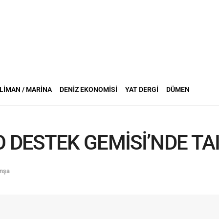
LIMAN / MARINA
DENIZ EKONOMISI
YAT DERGI
DÜMEN
O DESTEK GEMİSİ’NDE TA
İnşa