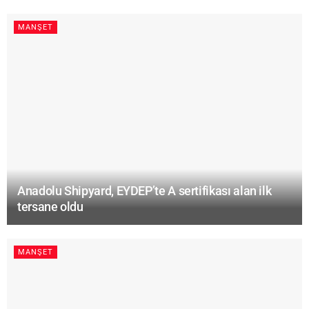
MANŞET
Anadolu Shipyard, EYDEP’te A sertifikası alan ilk
tersane oldu
MANŞET