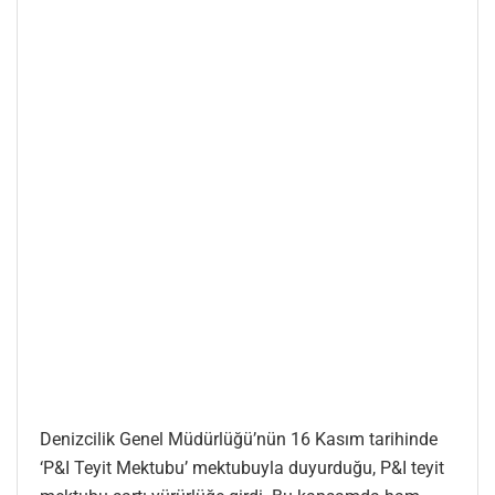
Denizcilik Genel Müdürlüğü’nün 16 Kasım tarihinde
‘P&I Teyit Mektubu’ mektubuyla duyurduğu, P&I teyit