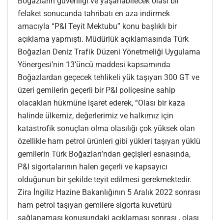
Boğazların güvenliği ve yaşanabilecek olası bir
felaket sonucunda tahribatı en aza indirmek
amacıyla “P&I Teyit Mektubu” konu başlıklı bir
açıklama yapmıştı. Müdürlük açıklamasında Türk
Boğazları Deniz Trafik Düzeni Yönetmeliği Uygulama
Yönergesi’nin 13’üncü maddesi kapsamında
Boğazlardan geçecek tehlikeli yük taşıyan 300 GT ve
üzeri gemilerin geçerli bir P&I poliçesine sahip
olacakları hükmüne işaret ederek, “Olası bir kaza
halinde ülkemiz, değerlerimiz ve halkımız için
katastrofik sonuçları olma olasılığı çok yüksek olan
özellikle ham petrol ürünleri gibi yükleri taşıyan yüklü
gemilerin Türk Boğazları’ndan geçişleri esnasında,
P&I sigortalarının halen geçerli ve kapsayıcı
olduğunun bir şekilde teyit edilmesi gerekmektedir.
Zira İngiliz Hazine Bakanlığının 5 Aralık 2022 sonrası
ham petrol taşıyan gemilere sigorta kuvetürü
sağlanaması konusundaki açıklaması sonrası , olası