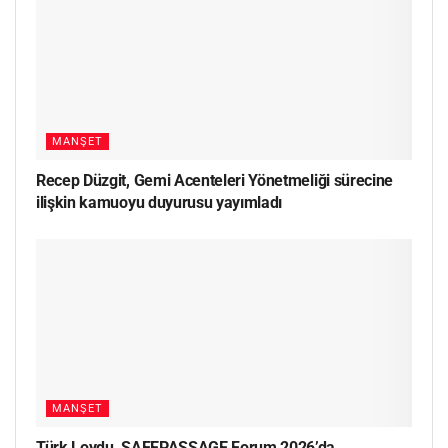
MANŞET
Recep Düzgit, Gemi Acenteleri Yönetmeliği sürecine
ilişkin kamuoyu duyurusu yayımladı
MANŞET
Türk Loydu, SAFEPASSAGE Forum 2026’da