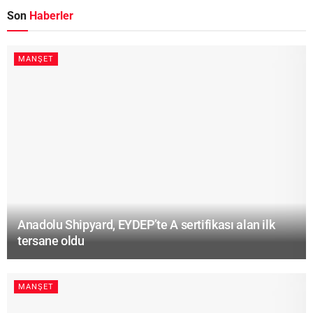
Son
Haberler
MANŞET
Anadolu Shipyard, EYDEP’te A sertifikası alan ilk
tersane oldu
MANŞET