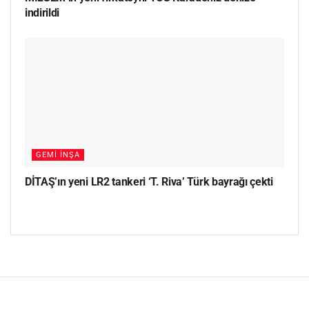
indirildi
GEMI İNŞA
DİTAŞ’ın yeni LR2 tankeri ‘T. Riva’ Türk bayrağı çekti