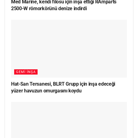
Med Marine, kendi filosu için inşa ettiği RAmparts
2500-W römorkörünü denize indirdi
GEMI İNŞA
Hat-San Tersanesi, BLRT Grupp için inşa edeceği
yüzer havuzun omurgasını koydu