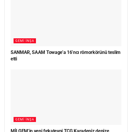
GEMI İNŞA
SANMAR, SAAM Towage’a 16’ncı römorkörünü teslim
etti
GEMI İNŞA
MİLGEM’in yeni fırkateyni TCG Karadeniz denize