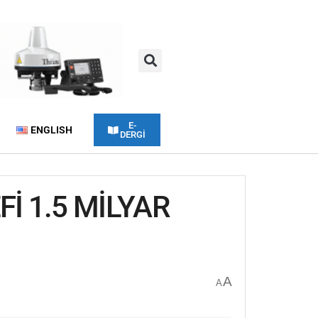
E-
ENGLISH
DERGİ
İ 1.5 MİLYAR
A
A