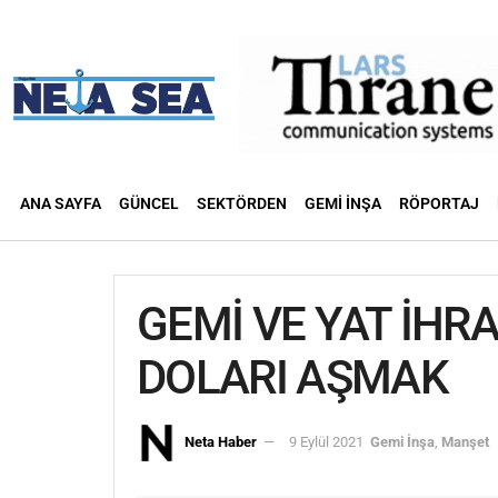
ANA SAYFA
GÜNCEL
SEKTÖRDEN
GEMI İNŞA
RÖPORTAJ
GEMİ VE YAT İHRA
DOLARI AŞMAK
Neta Haber
9 Eylül 2021
Gemi İnşa
,
Manşet