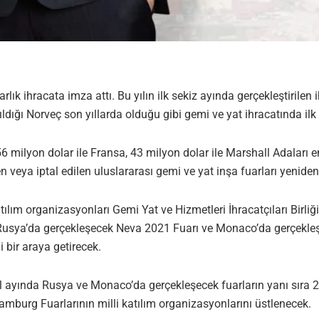
lık ihracata imza attı. Bu yılın ilk sekiz ayında gerçekleştirilen 
ıldığı Norveç son yıllarda olduğu gibi gemi ve yat ihracatında ilk 
6 milyon dolar ile Fransa, 43 milyon dolar ile Marshall Adaları en 
n veya iptal edilen uluslararası gemi ve yat inşa fuarları yenid
ılım organizasyonları Gemi Yat ve Hizmetleri İhracatçıları Birliği
g/Rusya’da gerçekleşecek Neva 2021 Fuarı ve Monaco’da gerçekl
 bir araya getirecek.
ylül ayında Rusya ve Monaco’da gerçekleşecek fuarların yanı sıra
urg Fuarlarının milli katılım organizasyonlarını üstlenecek.