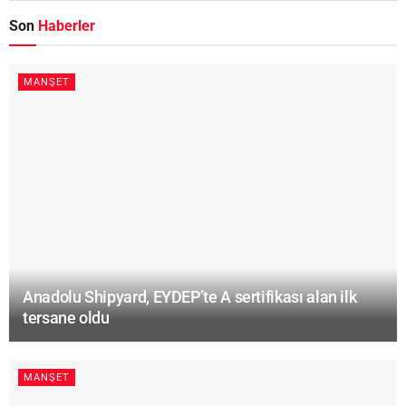
Son
Haberler
MANŞET
Anadolu Shipyard, EYDEP’te A sertifikası alan ilk
tersane oldu
MANŞET