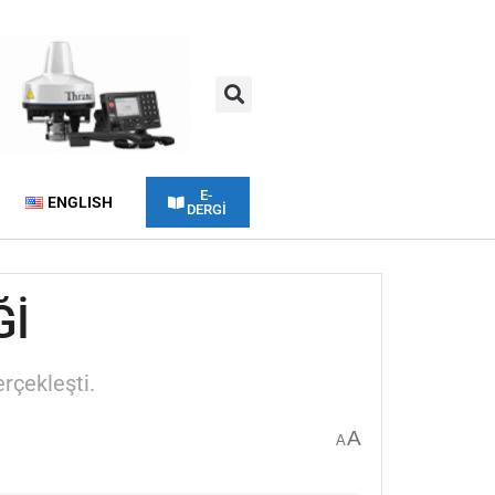
E-
ENGLISH
DERGİ
Ğİ
rçekleşti.
A
A