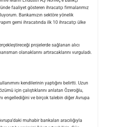
mre Marin Endüstri AŞ Norveç’e balıkçı
ünde faaliyet gösteren ihracatçı firmalarımız
 buluyorum. Bankamızın sektöre yönelik
yapım gemi ihracatında ilk 10 ihracatçı ülke
rçekleştireceği projelerde sağlanan alıcı
nansman olanaklarını artıracaklarını vurguladı.
nımını kendilerinin yaptığını belirtti. Uzun
çözümü için çalıştıklarını anlatan Özeroğlu,
 engellediğini ve birçok talebin diğer Avrupa
vrupa’daki muhabir bankaları aracılığıyla