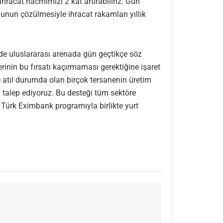
ihracat hacmimizi 2 kat artırabiliriz. Gün
nunun çözülmesiyle ihracat rakamları yıllık
rde uluslararası arenada gün geçtikçe söz
erinin bu fırsatı kaçırmaması gerektiğine işaret
 atıl durumda olan birçok tersanenin üretim
 talep ediyoruz. Bu desteği tüm sektöre
Türk Eximbank programıyla birlikte yurt
.