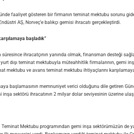
nde faaliyet gösteren bir firmanın teminat mektubu sorunu gide
stri AŞ, Norveç’e balıkçı gemisi ihracatı gerçekleştirdi.
 karşılamaya başladık”
 süresince ihracatçının yanında olmak, finansman desteği sağla
k, yurt dışı teminat mektubuyla müteahhitlik firmalarının, gemi inş
inat mektubu ve avans teminat mektubu ihtiyaçlarını karşılamaya 
ya başlamasının memnuniyet verici olduğunu dile getiren Güne
inşa sektörü ihracatının 2 milyar dolar seviyesinin üzerine ula
ışı Teminat Mektubu programından gemi inşa sektörümüzün de ya