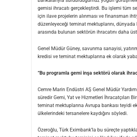
bankalarıyla sürdürdüğümüz yoğun görüşmeler 
gemisi ihracatı gerçekleştirdi. Bu işlemi tüm 
için ilave projelerin alınması ve finansman ih
düzenleyeceği teminat mektuplarını, dünyada ba
arasında bulunan sektörün ihracatını daha üst 
Genel Müdür Güney, savunma sanayisi, yatırım m
kredisi ve teminat mektuplarına ek olarak yaba
“Bu programla gemi inşa sektörü olarak ihraca
Cemre Marin Endüstri AŞ Genel Müdür Yardımcı
süredir Gemi, Yat ve Hizmetleri İhracatçıları Bi
teminat mektuplarına Avrupa bankası teyidi ek
ülkelerindeki tersanelere kaydığını söyledi.
Özeroğlu, Türk Eximbank’la bu süreçte yaptıkl