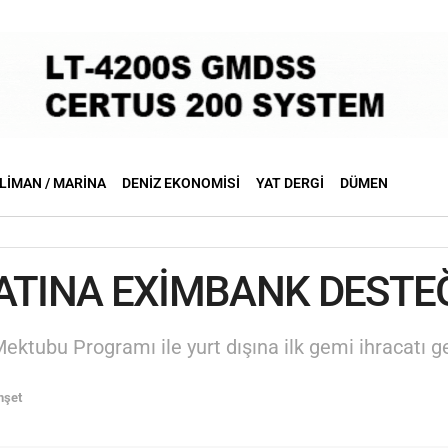
LIMAN / MARINA
DENIZ EKONOMISI
YAT DERGI
DÜMEN
ATINA EXİMBANK DESTE
ktubu Programı ile yurt dışına ilk gemi ihracatı ge
nşet