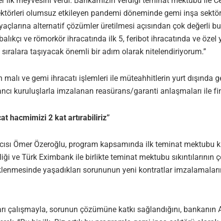
ilk meyvesini verdi. Bankamızın verdiği teminat mektubu ile Ce
sektörleri olumsuz etkileyen pandemi döneminde gemi inşa sektör
tiyaçlarına alternatif çözümler üretilmesi açısından çok değerli
lıkçı ve römorkör ihracatında ilk 5, feribot ihracatında ve özel 
sıralara taşıyacak önemli bir adım olarak nitelendiriyorum.”
alı ve gemi ihracatı işlemleri ile müteahhitlerin yurt dışında ge
ncı kuruluşlarla imzalanan reasürans/garanti anlaşmaları ile fi
t hacmimizi 2 kat artırabiliriz”
sı Ömer Özeroğlu, program kapsamında ilk teminat mektubu kulla
rliği ve Türk Eximbank ile birlikte teminat mektubu sıkıntılarının 
lenmesinde yaşadıkları sorununun yeni kontratlar imzalamalarını
arı çalışmayla, sorunun çözümüne katkı sağlandığını, bankanın A