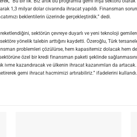
ek, “Bu bir ilk. Biz artık bu programla gemi inşa sektörü olarak 
olarak 1,3 milyar dolar civarında ihracat yapıldı. Finansman soru
catımızı beklentilerin üzerinde gerçekleştirdik.” dedi.
reketlendiğini, sektörün çevreye duyarlı ve yeni teknoloji gemile
ektöre yönelik talebin arttığını kaydetti. Özeroğlu, Türk tersanel
finansman problemleri çözülürse, hem kapasitemiz dolacak hem de
ektörüne özel bir kredi finansman paketi şeklinde sağlanmasını
k ivme kazandıracak ve ülkenin ihracat kazanımları da artacak. 
tirerek gemi ihracat hacmimizi artırabiliriz.” ifadelerini kullandı