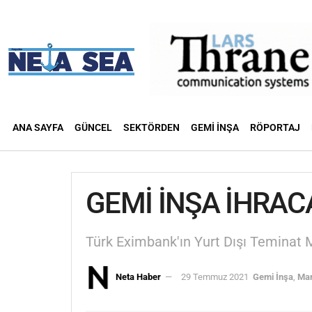
ANA SAYFA
GÜNCEL
SEKTÖRDEN
GEMI İNŞA
RÖPORTAJ
GEMİ İNŞA İHRAC
Türk Eximbank'ın Yurt Dışı Teminat Me
Neta Haber
29 Temmuz 2021
Gemi İnşa
,
Ma