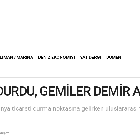
LIMAN / MARINA
DENIZ EKONOMISI
YAT DERGI
DÜMEN
DURDU, GEMİLER DEMİR A
ya ticareti durma noktasına gelirken uluslararası 
nşet