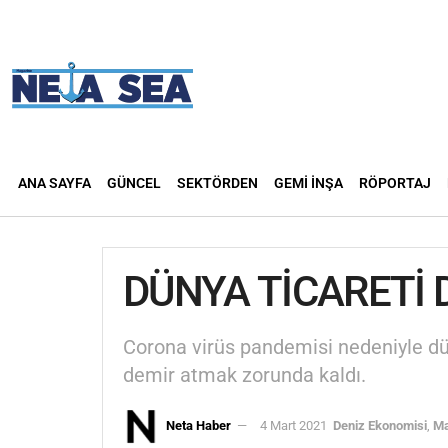
ANA SAYFA
GÜNCEL
SEKTÖRDEN
GEMI İNŞA
RÖPORTAJ
DÜNYA TİCARETİ 
Corona virüs pandemisi nedeniyle dün
demir atmak zorunda kaldı.
Neta Haber
4 Mart 2021
Deniz Ekonomisi
,
Ma