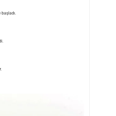
 başladı.
i.
r.