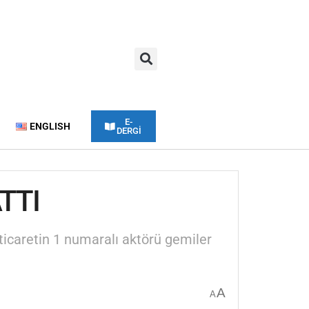
E-
ENGLISH
DERGİ
TTI
ticaretin 1 numaralı aktörü gemiler
A
A