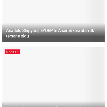
Anadolu Shipyard, EYDEP’te A sertifikası alan ilk
tersane oldu
MANŞET