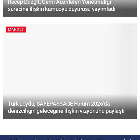
Recep Düzgit, Gemi Acenteleri Yönetmeliği
sürecine ilişkin kamuoyu duyurusu yayımladı
MANŞET
Türk Loydu, SAFEPASSAGE Forum 2026’da
denizciliğin geleceğine ilişkin vizyonunu paylaştı