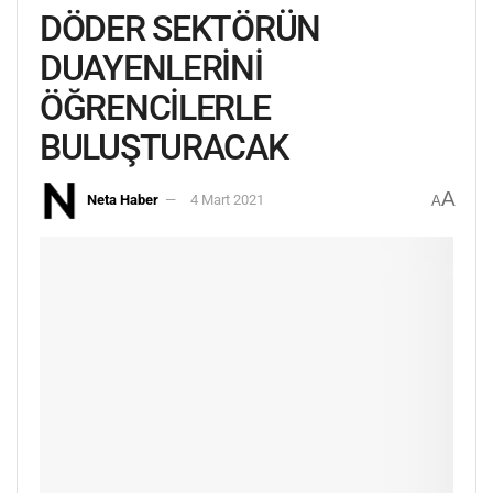
DÖDER SEKTÖRÜN
DUAYENLERİNİ
ÖĞRENCİLERLE
BULUŞTURACAK
A
Neta Haber
4 Mart 2021
A