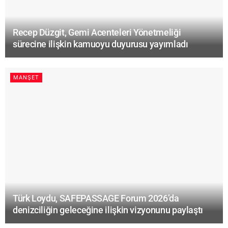
Recep Düzgit, Gemi Acenteleri Yönetmeliği
sürecine ilişkin kamuoyu duyurusu yayımladı
MANŞET
Türk Loydu, SAFEPASSAGE Forum 2026’da
denizciliğin geleceğine ilişkin vizyonunu paylaştı