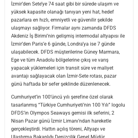
İzmir’den Sete’ye 74 saat gibi bir sürede ulaşım ve
yüksek kapasite olanağı tanıyan yeni hat, hedef
pazarlara en hızlı, emniyetli ve güvenilir şekilde
ulaşmayı sağlıyor. Firmalar aynı zamanda DFDS
Akdeniz İş Birimi’nin gelişmiş intermodal altyapısı ile
İzmir’den Paris’e 6 günde, Londra’ya ise 7 günde
ulaşabilecek. DFDS müşterilerine Güney Marmara,
Ege ve tüm Anadolu bölgelerine çıkış ve varış
yapacak yüklemeleri için transit süre ve maliyet
avantajı sağlayacak olan İzmir-Sete rotası, pazar
günü haftada bir sefer şeklinde düzenlenecek.
Cumhuriyet’in 100’üncü yılı şerefine özel olarak
tasarlanmış “Türkiye Cumhuriyeti’nin 100 Yılı” logolu
DFDS’in Olympos Seaways gemisi ilk seferini, 2
Nisan Pazar günü İzmir Limanı’ndan hareketle
gerçekleştirdi. Hattın açılış töreni, Altyapı ve
Ulaştırma Bakanlığı Denizcilik Genel Müdür