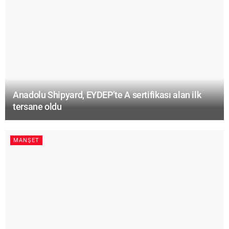
Anadolu Shipyard, EYDEP’te A sertifikası alan ilk
tersane oldu
MANŞET