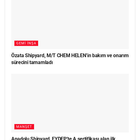
GEMI İNŞA
Özata Shipyard, M/T CHEM HELEN’in bakım ve onarım
sürecini tamamladı
MANŞET
Anadolu Shipyard, EYDEP’te A sertifikası alan ilk