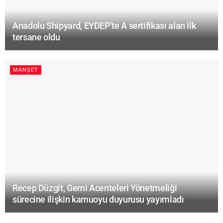
Anadolu Shipyard, EYDEP’te A sertifikası alan ilk
tersane oldu
MANŞET
Recep Düzgit, Gemi Acenteleri Yönetmeliği
sürecine ilişkin kamuoyu duyurusu yayımladı