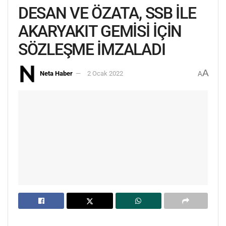
DESAN VE ÖZATA, SSB İLE
AKARYAKIT GEMİSİ İÇİN
SÖZLEŞME İMZALADI
A
Neta Haber
2 Ocak 2022
A