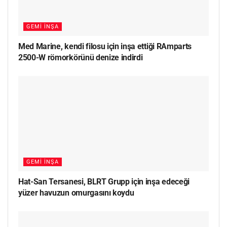
GEMI İNŞA
Med Marine, kendi filosu için inşa ettiği RAmparts
2500-W römorkörünü denize indirdi
GEMI İNŞA
Hat-San Tersanesi, BLRT Grupp için inşa edeceği
yüzer havuzun omurgasını koydu