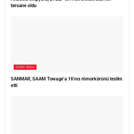
tersane oldu
GEMI İNŞA
SANMAR, SAAM Towage’a 16’ncı römorkörünü teslim
etti