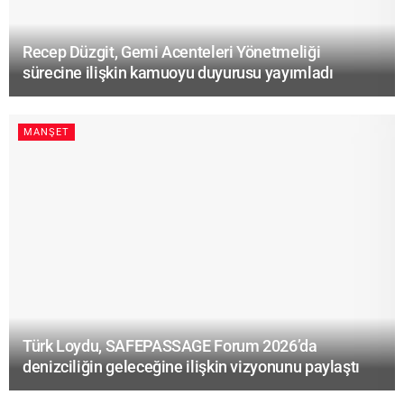
Recep Düzgit, Gemi Acenteleri Yönetmeliği
sürecine ilişkin kamuoyu duyurusu yayımladı
MANŞET
Türk Loydu, SAFEPASSAGE Forum 2026’da
denizciliğin geleceğine ilişkin vizyonunu paylaştı