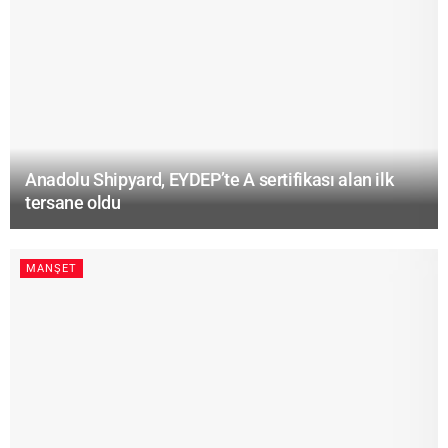
Anadolu Shipyard, EYDEP’te A sertifikası alan ilk
tersane oldu
MANŞET