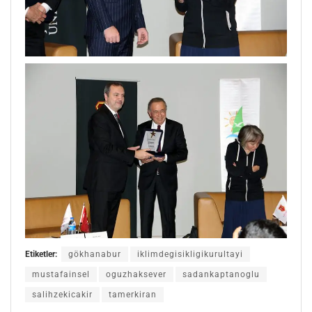
Etiketler:
gökhanabur
iklimdegisikligikurultayi
mustafainsel
oguzhaksever
sadankaptanoglu
salihzekicakir
tamerkiran