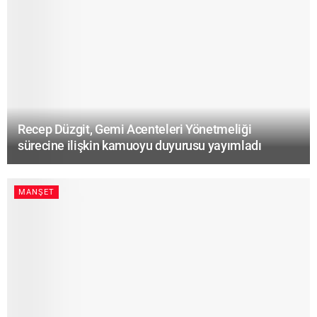
Recep Düzgit, Gemi Acenteleri Yönetmeliği
sürecine ilişkin kamuoyu duyurusu yayımladı
MANŞET