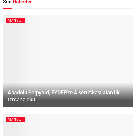
Son
Haberler
MANŞET
Anadolu Shipyard, EYDEP’te A sertifikası alan ilk
tersane oldu
MANŞET