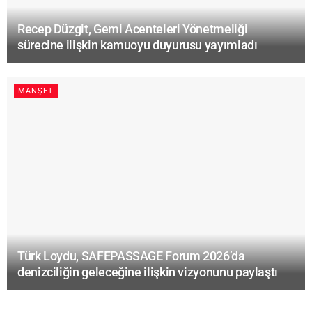
Recep Düzgit, Gemi Acenteleri Yönetmeliği
sürecine ilişkin kamuoyu duyurusu yayımladı
MANŞET
Türk Loydu, SAFEPASSAGE Forum 2026’da
denizciliğin geleceğine ilişkin vizyonunu paylaştı