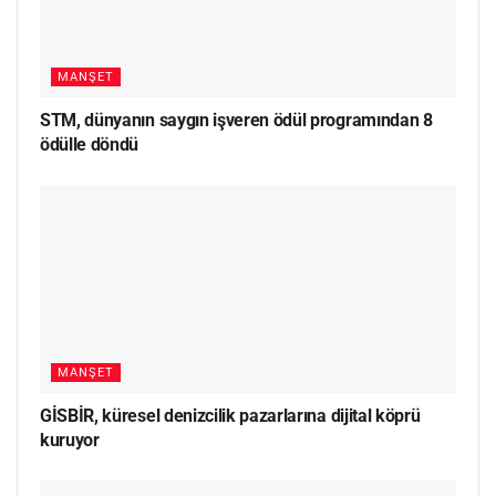
MANŞET
STM, dünyanın saygın işveren ödül programından 8
ödülle döndü
MANŞET
GİSBİR, küresel denizcilik pazarlarına dijital köprü
kuruyor