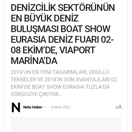
DENİZCİLİK SEKTÖRÜNÜN
EN BÜYÜK DENİZ
BULUŞMASI BOAT SHOW
EURASIA DENİZ FUARI 02-
08 EKİM’DE, VIAPORT
MARİNA’DA
2019’UN EN YENİ TASARIMLARI, ÖDÜLLÜ
TEKNELER VE 2018’İN SON AVANTAJLARI 02
EKİM’DE BOAT SHOW EURASIA TUZLA’DA
GÖRÜCÜYE ÇIKIYOR..
A
Neta Haber
4 Mart 2021
A