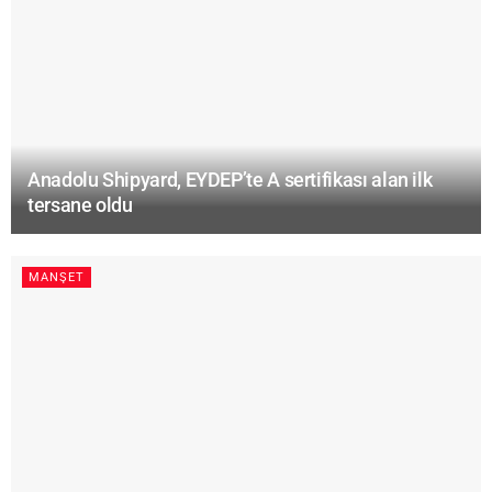
Anadolu Shipyard, EYDEP’te A sertifikası alan ilk
tersane oldu
MANŞET