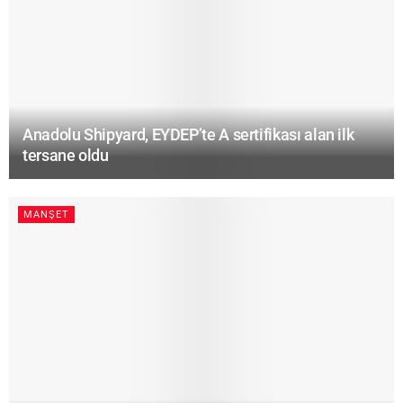
Anadolu Shipyard, EYDEP’te A sertifikası alan ilk
tersane oldu
MANŞET