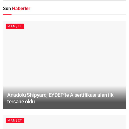
Son
Haberler
MANŞET
Anadolu Shipyard, EYDEP’te A sertifikası alan ilk
tersane oldu
MANŞET