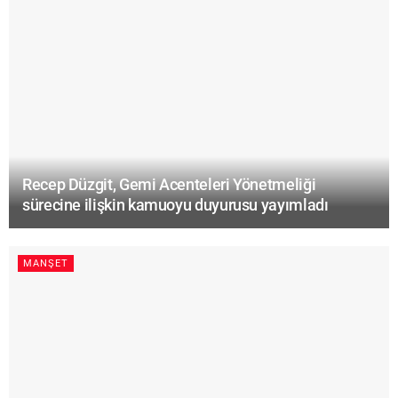
Recep Düzgit, Gemi Acenteleri Yönetmeliği
sürecine ilişkin kamuoyu duyurusu yayımladı
MANŞET