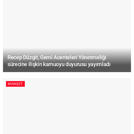
Recep Düzgit, Gemi Acenteleri Yönetmeliği
sürecine ilişkin kamuoyu duyurusu yayımladı
MANŞET