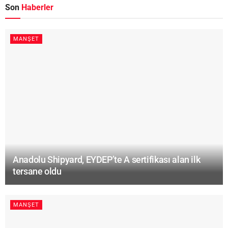
Son
Haberler
MANŞET
Anadolu Shipyard, EYDEP’te A sertifikası alan ilk
tersane oldu
MANŞET