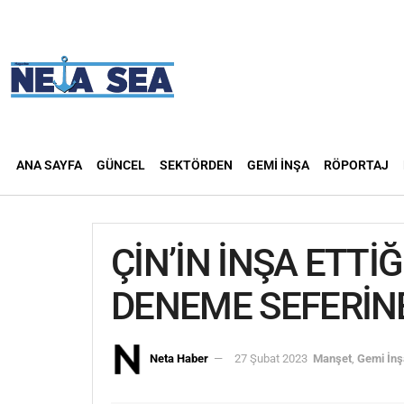
ANA SAYFA
GÜNCEL
SEKTÖRDEN
GEMI İNŞA
RÖPORTAJ
ÇİN’İN İNŞA ETTİ
DENEME SEFERİNE
Neta Haber
27 Şubat 2023
Manşet
,
Gemi İnş