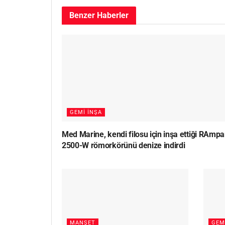
Benzer
Haberler
GEMI İNŞA
Med Marine, kendi filosu için inşa ettiği RAmpa
2500-W römorkörünü denize indirdi
MANŞET
GEM