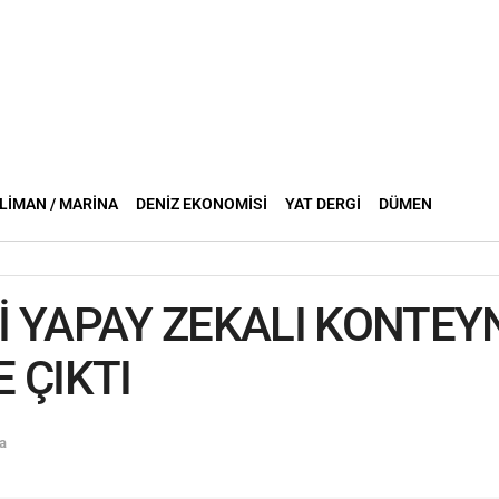
LIMAN / MARINA
DENIZ EKONOMISI
YAT DERGI
DÜMEN
Ğİ YAPAY ZEKALI KONTEY
 ÇIKTI
a