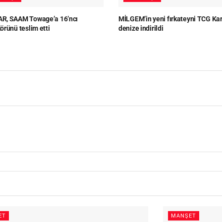
, SAAM Towage’a 16’ncı
MİLGEM’in yeni fırkateyni TCG Ka
örünü teslim etti
denize indirildi
ET
MANŞET