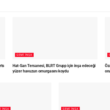
GEMI İNŞA
rts
Hat-San Tersanesi, BLRT Grupp için inşa edeceği
Öz
yüzer havuzun omurgasını koydu
on
I İNŞA
GEMI İNŞA