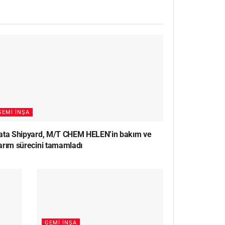
GEMI İNŞA
ata Shipyard, M/T CHEM HELEN’in bakım ve
arım sürecini tamamladı
GEMI İNŞA