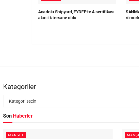
Anadolu Shipyard, EYDEP’te A sertifikası
SANMAR
alan ilk tersane oldu
römork
Kategoriler
Son
Haberler
MANŞET
MANŞ