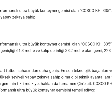
erformanslı ultra büyük konteyner gemisi olan “COSCO KHI 335”, g
i yapay zekaya sahip.
 performanslı ultra büyük konteyner gemisi olan “COSCO KHI 335
genişliği 61,3 metre ve kalıp derinliği 33,2 metre olan gemi, 228
t futbol sahasından daha geniş. En son teknolojik başarıları ve 
e yüksek seviyeli yapay zekaya sahip olma gibi teknik avantajlar
n geminin fikri mülkiyet hakları da tamamen Çin’e ait. COSCO K
rformanslı ultra büyük konteyner gemisini temsil ediyor.