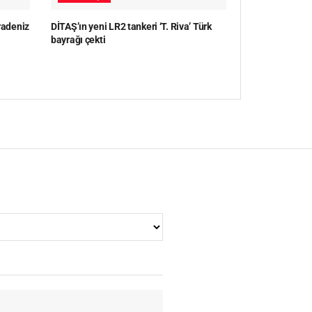
radeniz
DİTAŞ’ın yeni LR2 tankeri ‘T. Riva’ Türk
bayrağı çekti