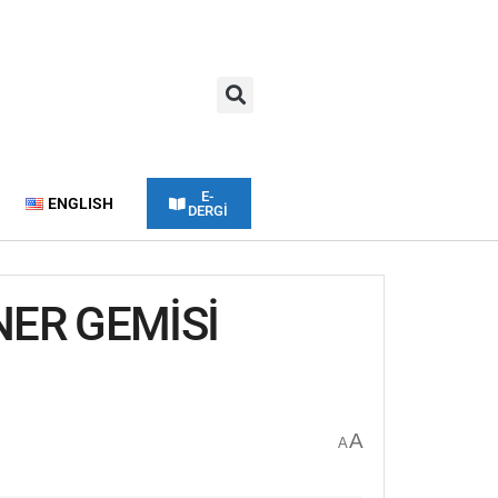
E-
ENGLISH
DERGİ
NER GEMİSİ
A
A