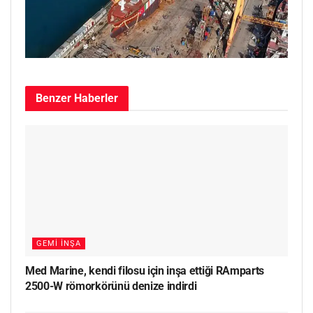
Benzer
Haberler
GEMI İNŞA
Med Marine, kendi filosu için inşa ettiği RAmparts
2500-W römorkörünü denize indirdi