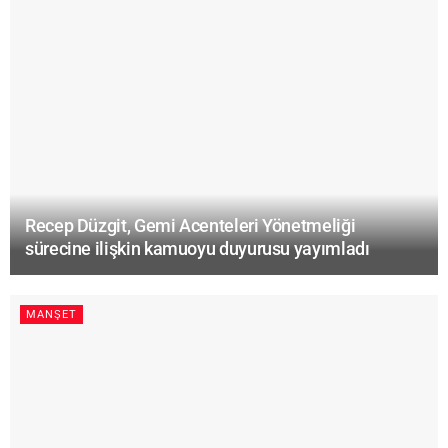
Recep Düzgit, Gemi Acenteleri Yönetmeliği
sürecine ilişkin kamuoyu duyurusu yayımladı
MANŞET