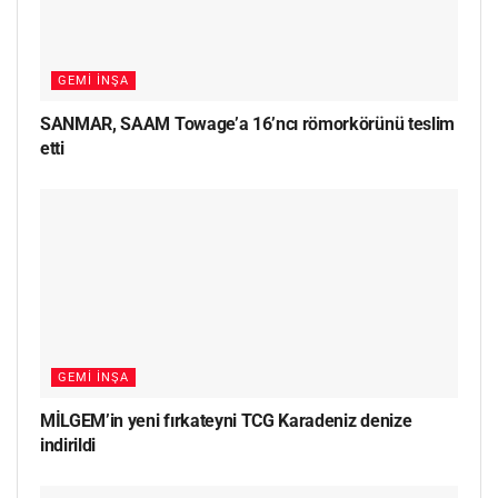
GEMI İNŞA
SANMAR, SAAM Towage’a 16’ncı römorkörünü teslim
etti
GEMI İNŞA
MİLGEM’in yeni fırkateyni TCG Karadeniz denize
indirildi