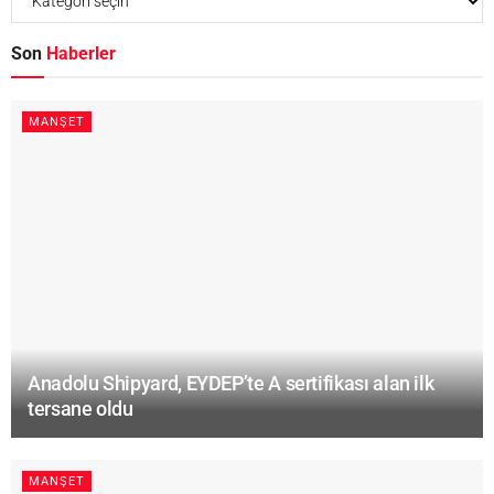
Son
Haberler
MANŞET
Anadolu Shipyard, EYDEP’te A sertifikası alan ilk
tersane oldu
MANŞET