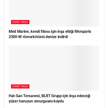
GEMI İNŞA
Med Marine, kendi filosu için inşa ettiği RAmparts
2500-W römorkörünü denize indirdi
GEMI İNŞA
Hat-San Tersanesi, BLRT Grupp için inşa edeceği
yüzer havuzun omurgasını koydu