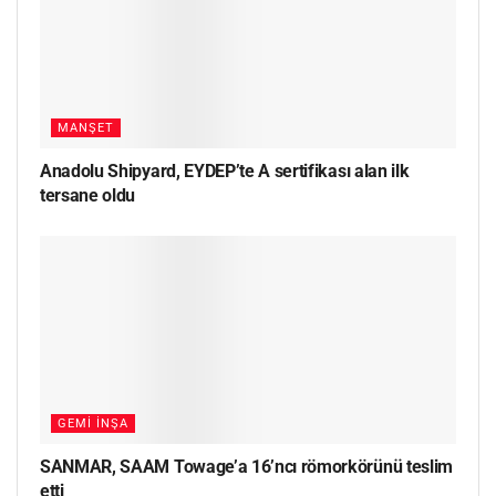
MANŞET
Anadolu Shipyard, EYDEP’te A sertifikası alan ilk
tersane oldu
GEMI İNŞA
SANMAR, SAAM Towage’a 16’ncı römorkörünü teslim
etti