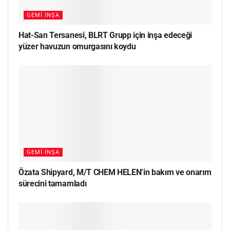
GEMI İNŞA
Hat-San Tersanesi, BLRT Grupp için inşa edeceği
yüzer havuzun omurgasını koydu
GEMI İNŞA
Özata Shipyard, M/T CHEM HELEN’in bakım ve onarım
sürecini tamamladı