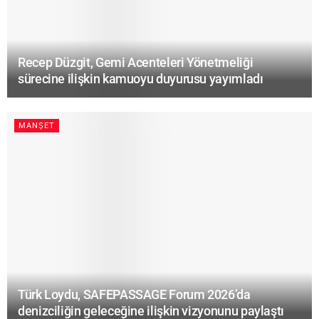
Recep Düzgit, Gemi Acenteleri Yönetmeliği
sürecine ilişkin kamuoyu duyurusu yayımladı
MANŞET
Türk Loydu, SAFEPASSAGE Forum 2026’da
denizciliğin geleceğine ilişkin vizyonunu paylaştı