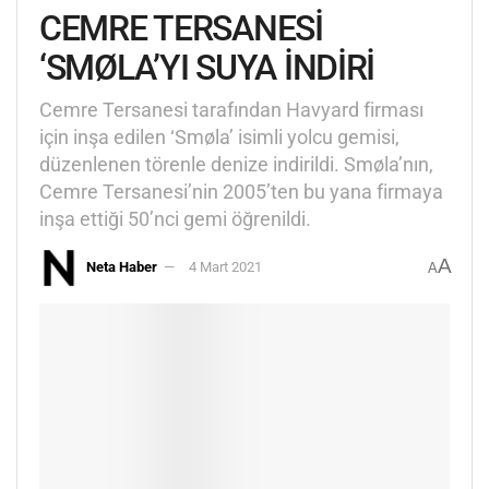
CEMRE TERSANESİ
‘SMØLA’YI SUYA İNDİRİ
Cemre Tersanesi tarafından Havyard firması
için inşa edilen ‘Smøla’ isimli yolcu gemisi,
düzenlenen törenle denize indirildi. Smøla’nın,
Cemre Tersanesi’nin 2005’ten bu yana firmaya
inşa ettiği 50’nci gemi öğrenildi.
A
Neta Haber
4 Mart 2021
A