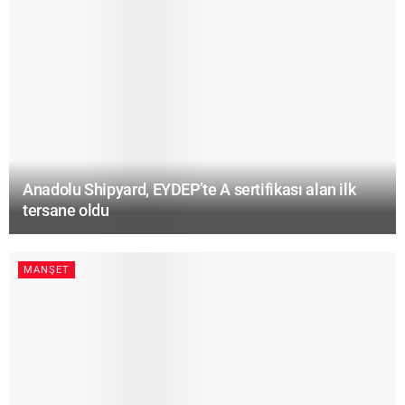
Anadolu Shipyard, EYDEP’te A sertifikası alan ilk
tersane oldu
MANŞET