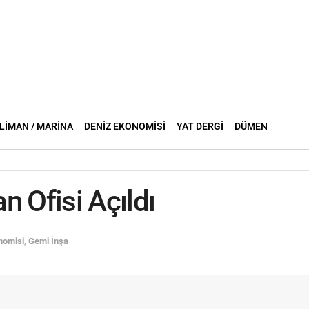
LIMAN / MARINA
DENIZ EKONOMISI
YAT DERGI
DÜMEN
Ofisi Açıldı
nomisi
,
Gemi İnşa