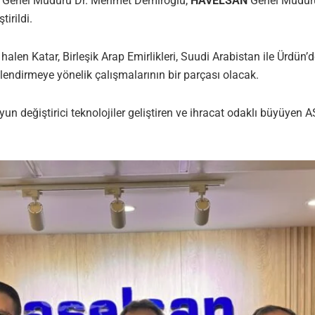
Genel Müdürü Dr. Mehmet Demiroğlu,
HAVELSAN
Genel Müdürü
irildi.
len Katar, Birleşik Arap Emirlikleri, Suudi Arabistan ile Ürdün’de
lendirmeye yönelik çalışmalarının bir parçası olacak.
yun değiştirici teknolojiler geliştiren ve ihracat odaklı büyüyen