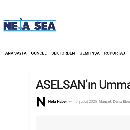
ANA SAYFA
GÜNCEL
SEKTÖRDEN
GEMI İNŞA
RÖPORTAJ
ASELSAN’ın Umman 
Neta Haber
5 Şubat 2025
Manşet
,
Deniz Eko