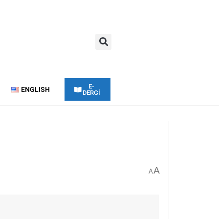
E-
ENGLISH
DERGİ
A
A