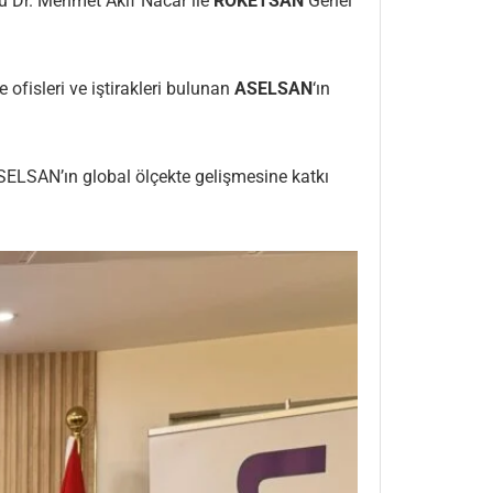
 Dr. Mehmet Akif Nacar ile
ROKETSAN
Genel
 ofisleri ve iştirakleri bulunan
ASELSAN
‘ın
 ASELSAN’ın global ölçekte gelişmesine katkı