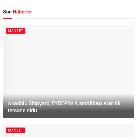
Son
Haberler
MANŞET
Anadolu Shipyard, EYDEP’te A sertifikası alan ilk
tersane oldu
MANŞET