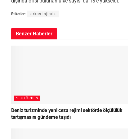
dışında ofisi bulunan ülke sayısı da 13’e yükseldi.
Etiketler:
arkas lojistik
Benzer
Haberler
SEKTÖRDEN
Deniz turizminde yeni ceza rejimi sektörde ölçülülük
tartışmasını gündeme taşıdı