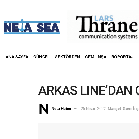
ANA SAYFA
GÜNCEL
SEKTÖRDEN
GEMI İNŞA
RÖPORTAJ
ARKAS LINE’DAN
Neta Haber
26 Nisan 2022
Manşet
,
Gemi İnş