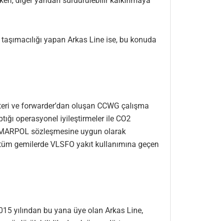
rken, diğer yandan sürdürülebilir kalkınmaya
i taşımacılığı yapan Arkas Line ise, bu konuda
üşteri ve forwarder’dan oluşan CCWG çalışma
tığı operasyonel iyileştirmeler ile CO2
O), MARPOL sözleşmesine uygun olarak
e tüm gemilerde VLSFO yakıt kullanımına geçen
 2015 yılından bu yana üye olan Arkas Line,