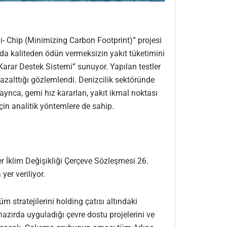
ni- Chip (Minimizing Carbon Footprint)” projesi
nda kaliteden ödün vermeksizin yakıt tüketimini
“Karar Destek Sistemi” sunuyor. Yapılan testler
zalttığı gözlemlendi. Denizcilik sektöründe
rıca, gemi hız kararları, yakıt ikmal noktası
 için analitik yöntemlere de sahip.
ler İklim Değişikliği Çerçeve Sözleşmesi 26.
er veriliyor.
 stratejilerini holding çatısı altındaki
hazırda uyguladığı çevre dostu projelerini ve