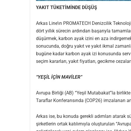
YAKIT TÜKETİMİNDE DÜŞÜŞ
Arkas Line’ın PROMATECH Denizcilik Teknolojiler
dört yıllık sürecin ardından başarıyla tamamla
düşürmek, karbon ayak izini en aza indirgemek v
sonucunda, doğru yakıt ve yakıt ikmal zamanla
bugüne kadar karbon ayak izi konusunda servis 
seçim kararları, yakıt fiyatları, gecikme cezalar
“YEŞİL İÇİN MAVİLER”
Avrupa Birliği (AB) “Yeşil Mutabakat”la birlikte
Taraflar Konferansında (COP26) imzalanan anlaş
Arkas ise, bu konuda gerekli adımları atarak sü
şirketlerin ortak katılımıyla oluşturulan “Avru