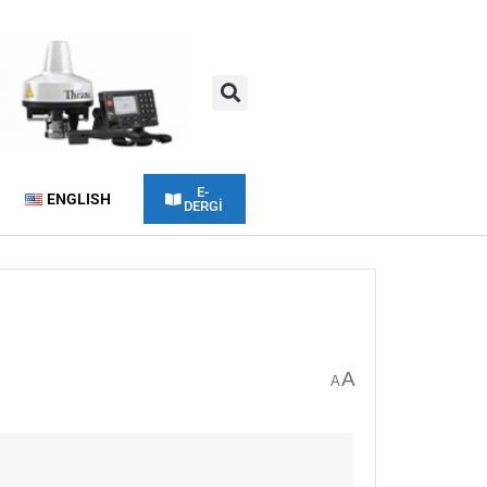
E-
ENGLISH
DERGİ
A
A