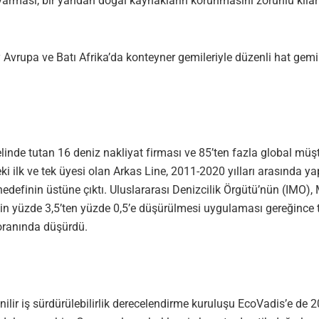
ra varması, bir yandan doğal kaynakların korunmasını zorunlu kıla
 Avrupa ve Batı Afrika’da konteyner gemileriyle düzenli hat gem
elinde tutan 16 deniz nakliyat firması ve 85’ten fazla global m
ilk ve tek üyesi olan Arkas Line, 2011-2020 yılları arasında yap
hedefinin üstüne çıktı. Uluslararası Denizcilik Örgütü’nün (IM
ğinin yüzde 3,5’ten yüzde 0,5’e düşürülmesi uygulaması gereğinc
oranında düşürdü.
enilir iş sürdürülebilirlik derecelendirme kuruluşu EcoVadis’e de