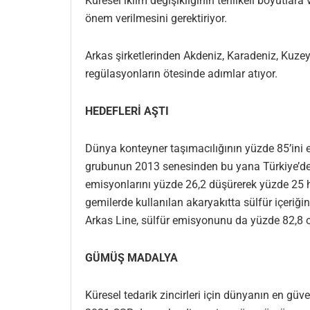
Küresel iklim değişikliğinin tehlikeli boyutla
önem verilmesini gerektiriyor.
Arkas şirketlerinden Akdeniz, Karadeniz, Kuzey
regülasyonların ötesinde adımlar atıyor.
HEDEFLERİ AŞTI
Dünya konteyner taşımacılığının yüzde 85’ini 
grubunun 2013 senesinden bu yana Türkiye’deki 
emisyonlarını yüzde 26,2 düşürerek yüzde 25 
gemilerde kullanılan akaryakıtta sülfür içeri
Arkas Line, sülfür emisyonunu da yüzde 82,8 
GÜMÜŞ MADALYA
Küresel tedarik zincirleri için dünyanın en güv