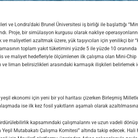
i ve Londra’daki Brunel Üniversitesi iş birliği ile başlattığı “Mi
ndı. Proje, bir simülasyon kurgusu olarak nakliye operasyonları
e maliyetleri azaltmak üzere, yük taşıyıcıları için yenilikçi bir 
masının toplam yakıt tüketimini yüzde 5 ile yüzde 10 oranında a
ve maliyet hedefleriyle ölçümlenen ilk çalışma olan Mini-Chip ay
ı ve liman belirsizlikleri arasındaki karmaşık ilişkileri belirlemek
 yeşil ekonomi için yeni bir yol haritası çizerken Birleşmiş Millet
mada ise ilk kez fosil yakıtların aşamalı olarak azaltılmasına y
rdürülebilirlik kapsamındaki çalışmalarını ve uzun vadeli dönüşüm
pa Yeşil Mutabakatı Çalışma Komitesi” altında takip edecek. Hali 