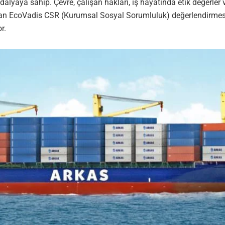
aya sahip. Çevre, çalışan hakları, iş hayatında etik değerler ve
şan EcoVadis CSR (Kurumsal Sosyal Sorumluluk) değerlendirmesi, b
r.