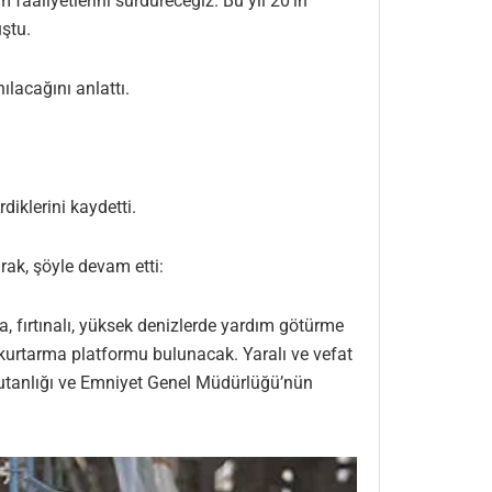
aaliyetlerini sürdüreceğiz. Bu yıl 20’in
uştu.
lacağını anlattı.
iklerini kaydetti.
rak, şöyle devam etti:
a, fırtınalı, yüksek denizlerde yardım götürme
 kurtarma platformu bulunacak. Yaralı ve vefat
mutanlığı ve Emniyet Genel Müdürlüğü’nün