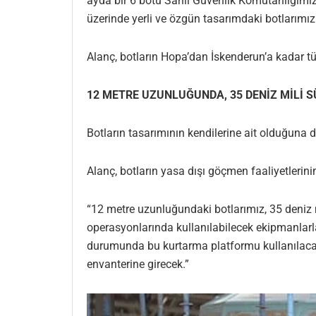
ayda bir 6 botu Sahil Güvenlik Komutanlığımız
üzerinde yerli ve özgün tasarımdaki botlarımızı
Alanç, botların Hopa’dan İskenderun’a kadar tü
12 METRE UZUNLUĞUNDA
, 35 DENİZ MİLİ 
Botların tasarımının kendilerine ait olduğuna 
Alanç, botların yasa dışı göçmen faaliyetlerini
“12 metre uzunluğundaki botlarımız, 35 deniz m
operasyonlarında kullanılabilecek ekipmanlarla
durumunda bu kurtarma platformu kullanılacak
envanterine girecek.”