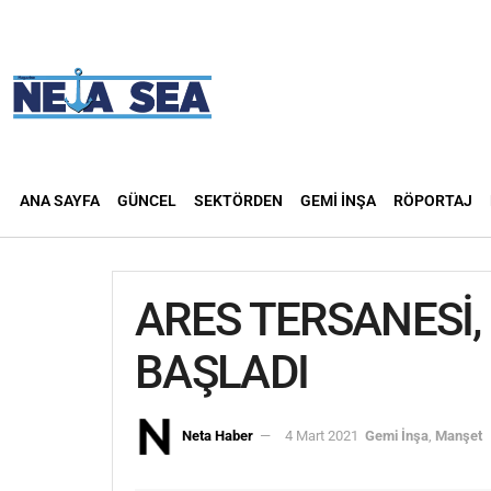
ANA SAYFA
GÜNCEL
SEKTÖRDEN
GEMI İNŞA
RÖPORTAJ
ARES TERSANESİ,
BAŞLADI
Neta Haber
4 Mart 2021
Gemi İnşa
,
Manşet