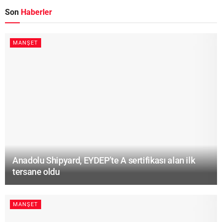
Son
Haberler
MANŞET
Anadolu Shipyard, EYDEP’te A sertifikası alan ilk
tersane oldu
MANŞET