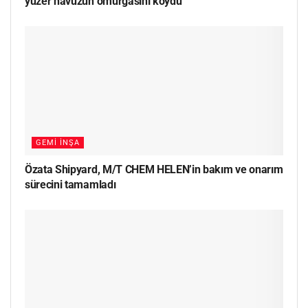
yüzer havuzun omurgasını koydu
GEMI İNŞA
Özata Shipyard, M/T CHEM HELEN’in bakım ve onarım
sürecini tamamladı