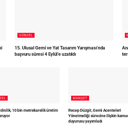
GÜNCEL
ni
15. Ulusal Gemi ve Yat Tasarım Yarışması’nda
Ana
başvuru süresi 4 Eylül’e uzatıldı
te
CEL
MANŞET
drolik, 10 bin metrekarelik üretim
Recep Düzgit, Gemi Acenteleri
uruyor
Yönetmeliği sürecine ilişkin kamu
duyurusu yayımladı