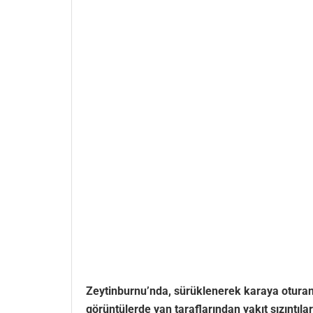
Zeytinburnu’nda, sürüklenerek karaya oturan
görüntülerde yan taraflarından yakıt sızıntıla