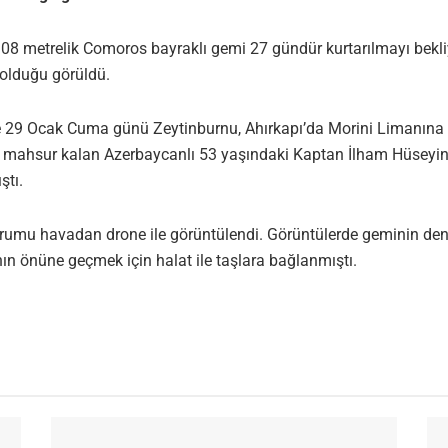
08 metrelik Comoros bayraklı gemi 27 gündür kurtarılmayı bekli
ı olduğu görüldü.
iyle 29 Ocak Cuma günü Zeytinburnu, Ahırkapı’da Morini Limanın
 mahsur kalan Azerbaycanlı 53 yaşındaki Kaptan İlham Hüseyino
ştı.
rumu havadan drone ile görüntülendi. Görüntülerde geminin den
 önüne geçmek için halat ile taşlara bağlanmıştı.