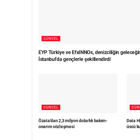
GÜNCEL
EYP Türkiye ve EfxINNOs, denizciliğin geleceği
İstanbul’da gençlerle şekillendirdi
GÜNCEL
GÜN
Özata’dan 2,3 milyon dolarlık bakım-
Data Hi
onarım sözleşmesi
üssü k