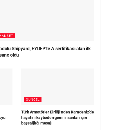
MANŞET
dolu Shipyard, EYDEP’te A sertifikası alan ilk
rsane oldu
GÜNCEL
Türk Armatörler Birliği’nden Karadeniz’de
oyu
hayatını kaybeden gemi insanları için
başsağlığı mesajı