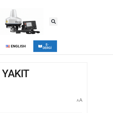
E-
ENGLISH
DERGİ
 YAKIT
A
A