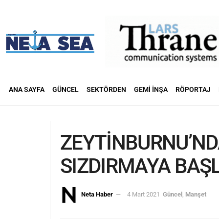
ANA SAYFA
GÜNCEL
SEKTÖRDEN
GEMI İNŞA
RÖPORTAJ
ZEYTİNBURNU’ND
SIZDIRMAYA BAŞ
Neta Haber
4 Mart 2021
Güncel
,
Manşet