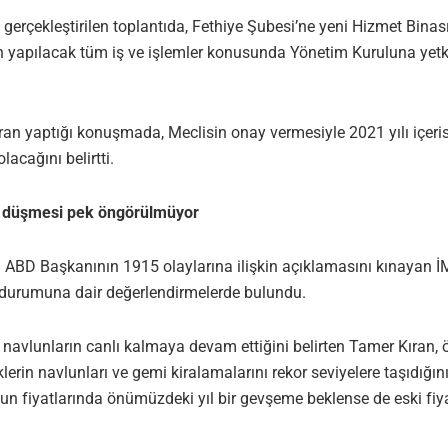
 gerçekleştirilen toplantıda, Fethiye Şubesi’ne yeni Hizmet Bina
 yapılacak tüm iş ve işlemler konusunda Yönetim Kuruluna yetki 
 yaptığı konuşmada, Meclisin onay vermesiyle 2021 yılı içeris
acağını belirtti.
e düşmesi pek öngörülmüyor
 ABD Başkanının 1915 olaylarına ilişkin açıklamasını kınayan
el durumuna dair değerlendirmelerde bulundu.
yla navlunların canlı kalmaya devam ettiğini belirten Tamer Kıran, ö
zliklerin navlunları ve gemi kiralamalarını rekor seviyelere taşıdı
lun fiyatlarında önümüzdeki yıl bir gevşeme beklense de eski fi