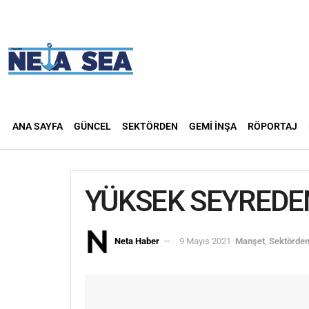
ANA SAYFA
GÜNCEL
SEKTÖRDEN
GEMI İNŞA
RÖPORTAJ
YÜKSEK SEYREDE
Neta Haber
9 Mayıs 2021
Manşet
,
Sektörde