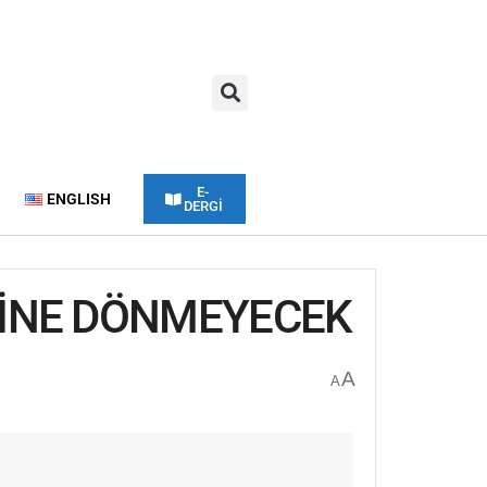
E-
ENGLISH
DERGİ
RİNE DÖNMEYECEK
A
A