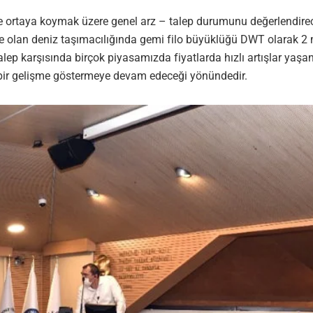
ortaya koymak üzere genel arz – talep durumunu değerlendirecek
e olan deniz taşımacılığında gemi filo büyüklüğü DWT olarak 2 m
 talep karşısında birçok piyasamızda fiyatlarda hızlı artışlar yaş
ı bir gelişme göstermeye devam edeceği yönündedir.