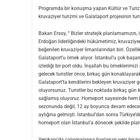
Programda bir konuşma yapan Kültür ve Turizm B
kruvaziyer turizmi ve Galataport projesinin tu
Bakan Ersoy, “ Bizler stratejik planlamamızın
Erdoğan liderliğindeki hükümetimiz, kruvaziyer
beğenilen kruvaziyer limanlarından biri. Özell
Galataport’u örnek alıyor. İstanbul’u çok başarı
izlediği bir port oldu. İnşallah bu örneklerimi
gelecek turistler önce, birkaç gün konaklayarak
Galataport’ta kendilerini bekleyen kruvaziyer
oluyorsunuz. Turistler bu noktada birkaç gün 
sağlamış oluyoruz. Homeport sayesinde hem ko
sezonunda değil, 12 ay boyunca devam edecek 
aylığına gelmişti. İstanbul’dan sonra Türkiye
homeport olan İstanbul’a dönecek şekilde planl
Yenikapı’da çalışmalarına başlanan yeni bir 