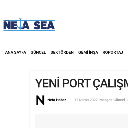
ANA SAYFA
GÜNCEL
SEKTÖRDEN
GEMI İNŞA
RÖPORTAJ
YENİ PORT ÇALIŞ
Neta Haber
17 Mayıs 2022
Manşet
,
Güncel
,