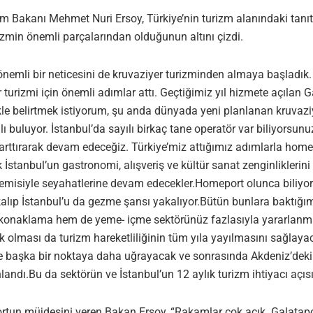
akanı Mehmet Nuri Ersoy, Türkiye’nin turizm alanındaki tanıtım f
rizmin önemli parçalarından olduğunun altını çizdi.
, önemli bir neticesini de kruvaziyer turizminden almaya başla
 turizmi için önemli adımlar attı. Geçtiğimiz yıl hizmete açılan 
ikle belirtmek istiyorum, şu anda dünyada yeni planlanan kruvazi
lı buluyor. İstanbul’da sayılı birkaç tane operatör var biliyorsun
zi arttırarak devam edeceğiz. Türkiye’miz attığımız adımlarla homep
 İstanbul’un gastronomi, alışveriş ve kültür sanat zenginliklerin
 gemisiyle seyahatlerine devam edecekler.Homeport olunca biliyo
kalıp İstanbul’u da gezme şansı yakalıyor.Bütün bunlara baktığı
naklama hem de yeme- içme sektörünüz fazlasıyla yararlanmış 
olması da turizm hareketliliğinin tüm yıla yayılmasını sağlay
’de başka bir noktaya daha uğrayacak ve sonrasında Akdeniz’dek
andı.Bu da sektörün ve İstanbul’un 12 aylık turizm ihtiyacı açı
portun müjdesini veren Bakan Ersoy, “Rakamlar çok açık. Galata