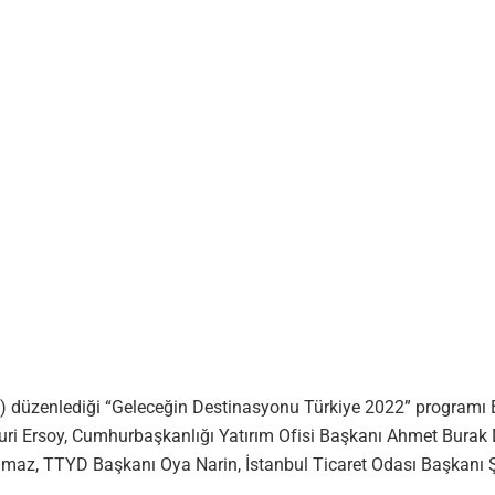
D) düzenlediği “Geleceğin Destinasyonu Türkiye 2022” programı Be
Ersoy, Cumhurbaşkanlığı Yatırım Ofisi Başkanı Ahmet Burak Dağl
lmaz, TTYD Başkanı Oya Narin, İstanbul Ticaret Odası Başkanı Şe