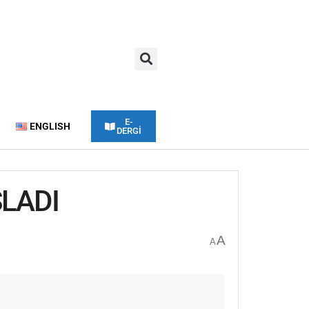
E-
ENGLISH
DERGİ
ŞLADI
A
A