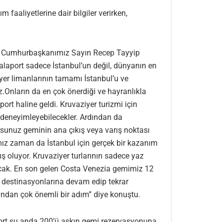
aaliyetlerine dair bilgiler verirken,
dık. Cumhurbaşkanımız Sayın Recep Tayyip
Galaport sadece İstanbul’un değil, dünyanın en
yer limanlarının tamamı İstanbul’u ve
uz.Onların da en çok önerdiği ve hayranlıkla
ort haline geldi. Kruvaziyer turizmi için
i deneyimleyebilecekler. Ardından da
rsunuz geminin ana çıkış veya varış noktası
mız zaman da İstanbul için gerçek bir kazanım
oluyor. Kruvaziyer turlarının sadece yaz
acak. En son gelen Costa Venezia gemimiz 12
i destinasyonlarına devam edip tekrar
sından çok önemli bir adım” diye konuştu.
port şu anda 200’ü aşkın gemi rezervasyonuna