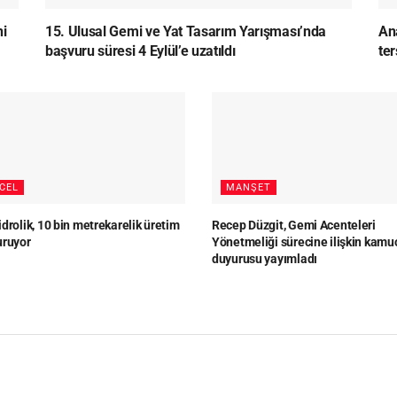
ni
15. Ulusal Gemi ve Yat Tasarım Yarışması’nda
Ana
başvuru süresi 4 Eylül’e uzatıldı
te
CEL
MANŞET
drolik, 10 bin metrekarelik üretim
Recep Düzgit, Gemi Acenteleri
uruyor
Yönetmeliği sürecine ilişkin kamu
duyurusu yayımladı