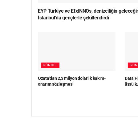
EYP Türkiye ve EfxINNOs, denizciliğin geleceği
İstanbul’da gençlerle şekillendirdi
GÜNCEL
GÜN
Özata’dan 2,3 milyon dolarlık bakım-
Data Hi
onarım sözleşmesi
üssü k