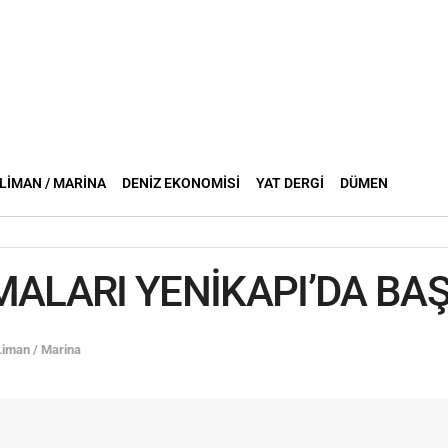
LIMAN / MARINA
DENIZ EKONOMISI
YAT DERGI
DÜMEN
MALARI YENİKAPI’DA BA
Liman / Marina