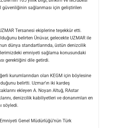
M’nin 165 yıllık bilgi, birikim ve tecrübesi
l güvenliğinin sağlanması için geliştirilen
MAR Tersanesi ekiplerine teşekkür etti.
olduğunu belirten Ünüvar, gelecekte UZMAR ile
sunun dünya standartlarında, üstün denizcilik
nizlerimizdeki emniyeti sağlama konusundaki
 gerektiğini dile getirdi.
ğerli kurumlarından olan KEGM için böylesine
lduğunu belirtti. Uzmar’ın iki kardeş
larını ekleyen A. Noyan Altuğ, RAstar
ını, denizcilik kabiliyetleri ve donanımları en
ı söyledi.
ı Emniyeti Genel Müdürlüğü’nün Türk