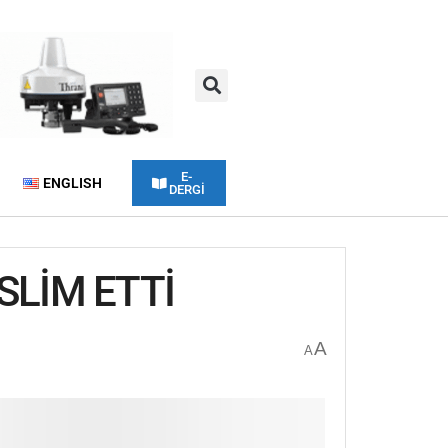
E-
ENGLISH
DERGİ
LİM ETTİ
A
A