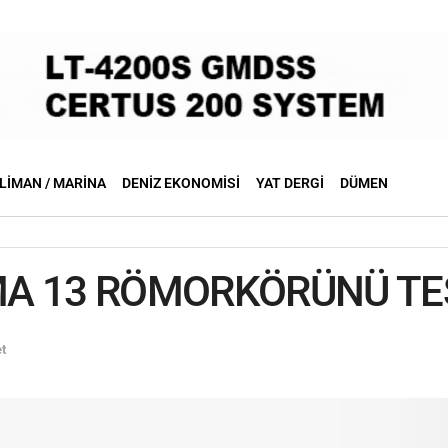
LIMAN / MARINA
DENIZ EKONOMISI
YAT DERGI
DÜMEN
A 13 RÖMORKÖRÜNÜ TES
t