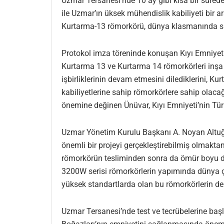
Uzmar Tersanesi’nde 10 ay gibi kısa bir sürede
ile Uzmar’ın üksek mühendislik kabiliyeti bir a
Kurtarma-13 römorkörü, dünya klasmanında sın
Protokol imza töreninde konuşan Kıyı Emniye
Kurtarma 13 ve Kurtarma 14 römorkörleri inşa 
işbirliklerinin devam etmesini dilediklerini, K
kabiliyetlerine sahip römorkörlere sahip olac
önemine değinen Ünüvar, Kıyı Emniyeti’nin Türk 
Uzmar Yönetim Kurulu Başkanı A. Noyan Altuğ 
önemli bir projeyi gerçekleştirebilmiş olmaktan 
römorkörün tesliminden sonra da ömür boyu d
3200W serisi römorkörlerin yapımında dünya çap
yüksek standartlarda olan bu römorkörlerin den
Uzmar Tersanesi’nde test ve tecrübelerine baş