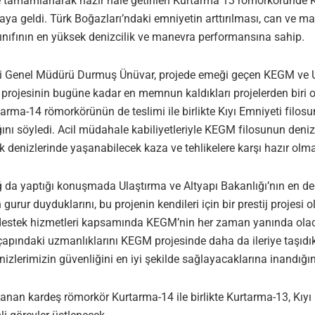
 tamamlanarak hazır hale getirilen Kurtarma 13 römorköründe KEG
raya geldi. Türk Boğazları’ndaki emniyetin arttırılması, can ve ma
ıfının en yüksek denizcilik ve manevra performansına sahip.
ti Genel Müdürü Durmuş Ünüvar, projede emeği geçen KEGM ve UZ
projesinin bugüne kadar en memnun kaldıkları projelerden biri 
urtarma-14 römorkörünün de teslimi ile birlikte Kıyı Emniyeti filo
ağını söyledi. Acil müdahale kabiliyetleriyle KEGM filosunun de
denizlerinde yaşanabilecek kaza ve tehlikelere karşı hazır olması
da yaptığı konuşmada Ulaştırma ve Altyapı Bakanlığı’nın en de
gurur duyduklarını, bu projenin kendileri için bir prestij projesi o
estek hizmetleri kapsamında KEGM’nin her zaman yanında olacak
ındaki uzmanlıklarını KEGM projesinde daha da ileriye taşıdıklar
izlerimizin güvenliğini en iyi şekilde sağlayacaklarına inandığın
lanan kardeş römorkör Kurtarma-14 ile birlikte Kurtarma-13, Kıy