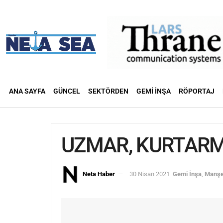
ANA SAYFA
GÜNCEL
SEKTÖRDEN
GEMI İNŞA
RÖPORTAJ
UZMAR, KURTARM
Neta Haber
30 Nisan 2021
Gemi İnşa
,
Manşe