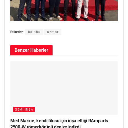
Etiketler:
balahu
uzmar
Benzer
Haberler
GEMI İNŞA
Med Marine, kendi filosu için inşa ettiği RAmparts
2500-W römorkörünü denize indirdi