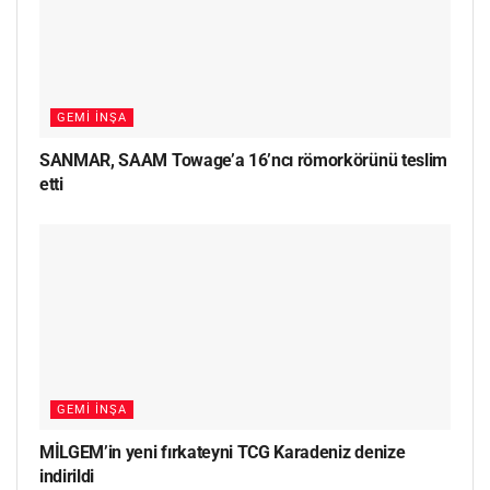
GEMI İNŞA
SANMAR, SAAM Towage’a 16’ncı römorkörünü teslim
etti
GEMI İNŞA
MİLGEM’in yeni fırkateyni TCG Karadeniz denize
indirildi