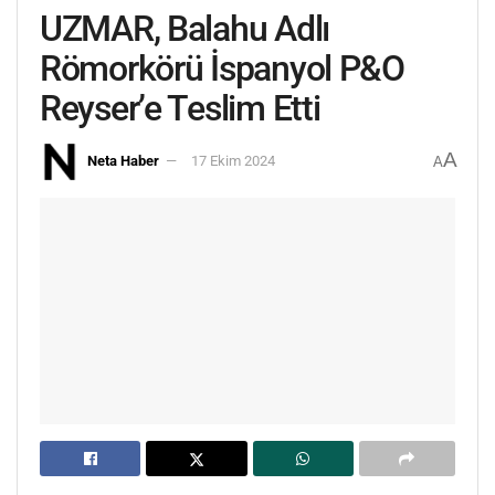
UZMAR, Balahu Adlı
Römorkörü İspanyol P&O
Reyser’e Teslim Etti
A
Neta Haber
17 Ekim 2024
A