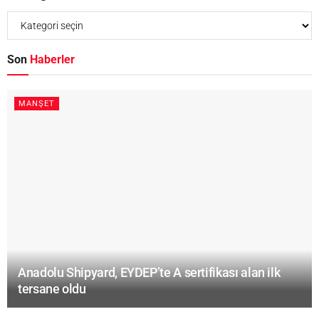
Son
Haberler
MANŞET
Anadolu Shipyard, EYDEP’te A sertifikası alan ilk
tersane oldu