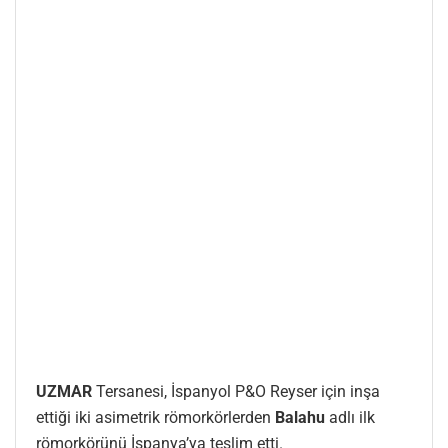
UZMAR
Tersanesi, İspanyol P&O Reyser için inşa
ettiği iki asimetrik römorkörlerden
Balahu
adlı ilk
römorkörünü İspanya’ya teslim etti.